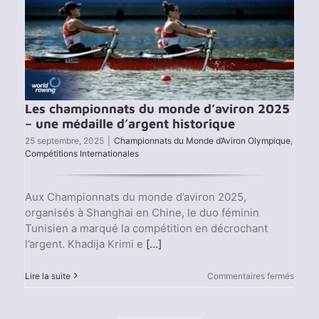
Les championnats du monde d’aviron 2025
– une médaille d’argent historique
25 septembre, 2025
|
Championnats du Monde d’Aviron Olympique
,
Compétitions Internationales
Aux Championnats du monde d’aviron 2025,
organisés à Shanghai en Chine, le duo féminin
Tunisien a marqué la compétition en décrochant
l’argent. Khadija Krimi e
[...]
sur
Lire la suite
Commentaires fermés
Les
champ
du