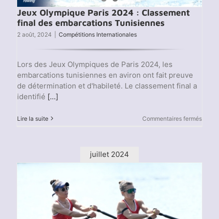
Jeux Olympique Paris 2024 : Classement
final des embarcations Tunisiennes
2 août, 2024
|
Compétitions Internationales
Lors des Jeux Olympiques de Paris 2024, les
embarcations tunisiennes en aviron ont fait preuve
de détermination et d'habileté. Le classement final a
identifié
[...]
sur
Lire la suite
Commentaires fermés
Jeux
Olymp
Paris
2024
juillet 2024
:
Class
final
des
embar
Tunis