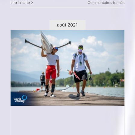
sur
Lire la suite
Commentaires fermés
14èm
Champ
d’Afri
d’Avir
août 2021
Class