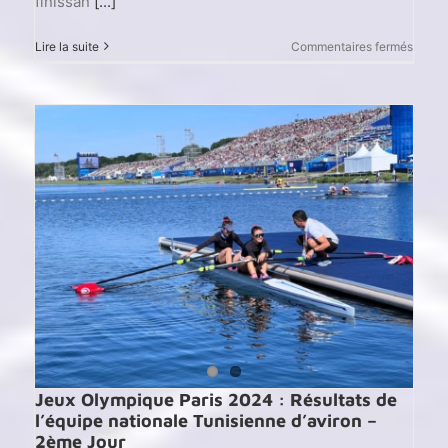
finissan
[...]
sur
Lire la suite
Commentaires fermés
Jeux
Olymp
Paris
2024
:
Khadi
Krimi
et
Salma
Dhaou
se
sont
qualif
pour
les
demi-
finale
Jeux Olympique Paris 2024 : Résultats de
l’équipe nationale Tunisienne d’aviron –
2ème Jour