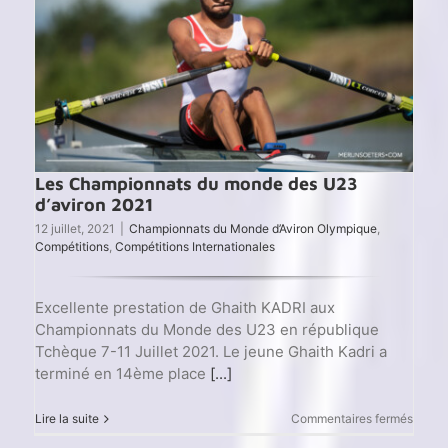
Les Championnats du monde des U23
d’aviron 2021
12 juillet, 2021
|
Championnats du Monde d’Aviron Olympique
,
Compétitions
,
Compétitions Internationales
Excellente prestation de Ghaith KADRI aux
Championnats du Monde des U23 en république
Tchèque 7-11 Juillet 2021. Le jeune Ghaith Kadri a
terminé en 14ème place
[...]
sur
Lire la suite
Commentaires fermés
Les