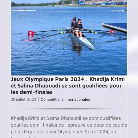
Khadi
Krimi
et
Salma
Dhaou
en
Finale
B
Jeux Olympique Paris 2024 : Khadija Krimi
et Salma Dhaouadi se sont qualifiées pour
les demi-finales
29 juillet, 2024
|
Compétitions Internationales
Khadija Krimi et Salma Dhaouadi se sont qualifiées
pour les demi-finales de l'épreuve de deux de couple
poids léger des Jeux Olympiques Paris 2024, en