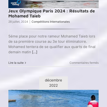
Jeux Olympique Paris 2024 : Résultats de
Mohamed Taieb
28 juillet, 2024
|
Compétitions Internationales
5éme place pour notre rameur Mohamed Taieb lors
de sa première course au 3e tour éliminatoire.
Mohamed tentera de se qualifier aux quarts de final
demain matin
[...]
sur
Lire la suite
Commentaires fermés
Jeux
Olymp
Paris
2024
décembre
:
2022
Résult
de
Moha
Taieb