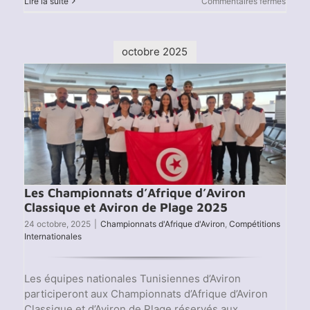
sur
Lire la suite
Commentaires fermés
Jeux
Africa
de
la
octobre 2025
Jeune
Angol
2025
Les Championnats d’Afrique d’Aviron
Classique et Aviron de Plage 2025
24 octobre, 2025
|
Championnats d'Afrique d'Aviron
,
Compétitions
Internationales
Les équipes nationales Tunisiennes d’Aviron
participeront aux Championnats d’Afrique d’Aviron
Classique et d’Aviron de Plage réservés aux