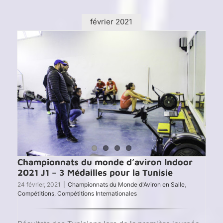
Champ
du
mond
février 2021
des
U23
d’avir
2021
Championnats du monde d’aviron Indoor
2021 J1 – 3 Médailles pour la Tunisie
24 février, 2021
|
Championnats du Monde d'Aviron en Salle
,
Compétitions
,
Compétitions Internationales