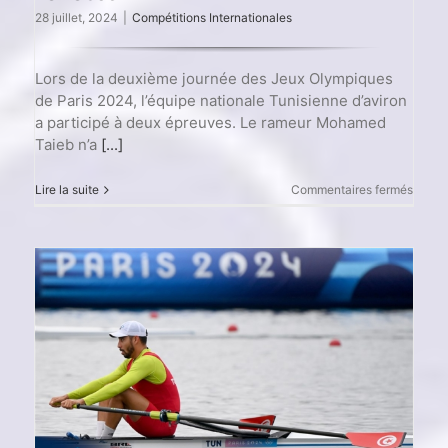
28 juillet, 2024
|
Compétitions Internationales
Lors de la deuxième journée des Jeux Olympiques
de Paris 2024, l’équipe nationale Tunisienne d’aviron
a participé à deux épreuves. Le rameur Mohamed
Taieb n’a
[...]
sur
Lire la suite
Commentaires fermés
Jeux
Olymp
Paris
2024
:
Résult
de
l’équi
nation
Tunis
d’avir
–
2ème
Jour