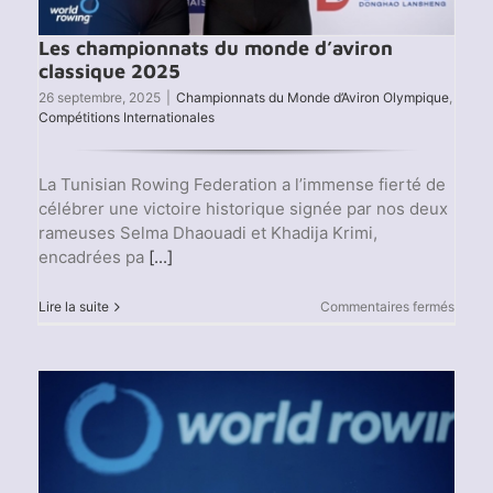
Les championnats du monde d’aviron
classique 2025
26 septembre, 2025
|
Championnats du Monde d’Aviron Olympique
,
Compétitions Internationales
La Tunisian Rowing Federation a l’immense fierté de
célébrer une victoire historique signée par nos deux
rameuses Selma Dhaouadi et Khadija Krimi,
encadrées pa
[...]
sur
Lire la suite
Commentaires fermés
Les
champ
du
mond
d’avir
classi
2025