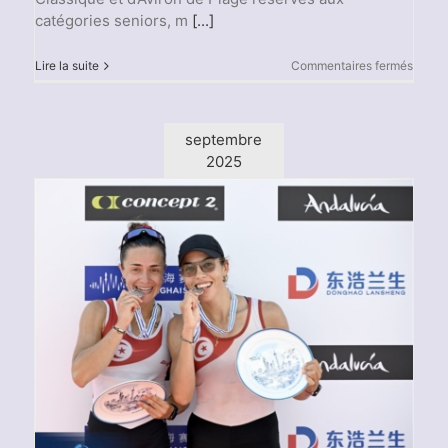
catégories seniors, m
[...]
sur
Lire la suite
Commentaires fermés
Les
Champ
d’Afri
d’Avir
septembre
Class
2025
et
Aviron
de
Plage
2025