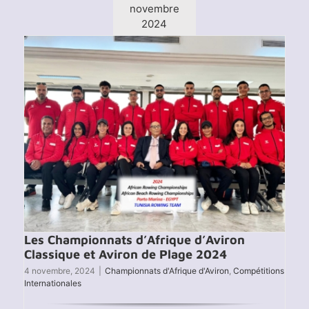
mond
novembre
d’avir
2024
2025
–
une
médail
d’arge
histor
Les Championnats d’Afrique d’Aviron
Classique et Aviron de Plage 2024
4 novembre, 2024
|
Championnats d'Afrique d'Aviron
,
Compétitions
Internationales