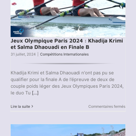
Jeux Olympique Paris 2024 : Khadija Krimi
et Salma Dhaouadi en Finale B
31 juillet, 2024
|
Compétitions Internationales
Khadija Krimi et Salma Dhaouadi n'ont pas pu se
qualifier pour la finale A de l’épreuve de deux de
couple poids léger des Jeux Olympiques Paris 2024,
le duo Tu
[...]
sur
Lire la suite
Commentaires fermés
Jeux
Olymp
Paris
2024
: