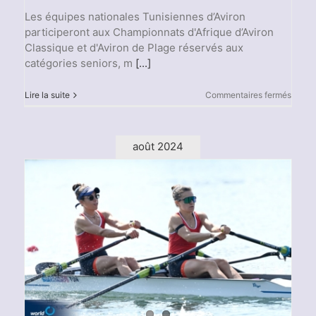
Les équipes nationales Tunisiennes d’Aviron
participeront aux Championnats d'Afrique d’Aviron
Classique et d'Aviron de Plage réservés aux
catégories seniors, m
[...]
sur
Lire la suite
Commentaires fermés
Les
Champ
d’Afri
d’Avir
août 2024
Class
et
Aviron
de
Plage
2024