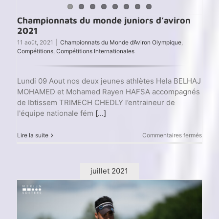
Championnats du monde juniors d’aviron
2021
11 août, 2021
|
Championnats du Monde d’Aviron Olympique
,
Compétitions
,
Compétitions Internationales
Lundi 09 Aout nos deux jeunes athlètes Hela BELHAJ
MOHAMED et Mohamed Rayen HAFSA accompagnés
de Ibtissem TRIMECH CHEDLY l’entraineur de
l'équipe nationale fém
[...]
sur
Lire la suite
Commentaires fermés
Champ
du
mond
junior
juillet 2021
d’avir
2021