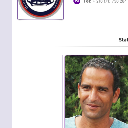
Tél:
+ 216 (71) 736 284
Sta