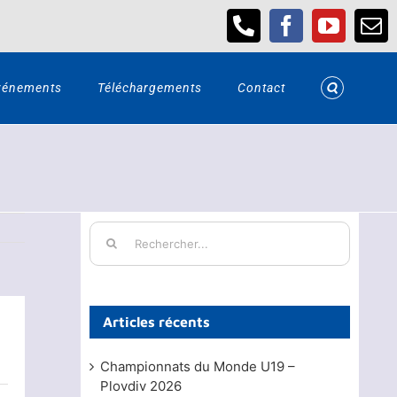
Téléphone
Facebook
YouTub
Em
vénements
Téléchargements
Contact
Rechercher:
Articles récents
Championnats du Monde U19 –
Plovdiv 2026