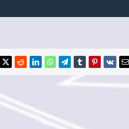
cebook
X
Reddit
LinkedIn
WhatsApp
Telegram
Tumblr
Pinterest
Vk
E