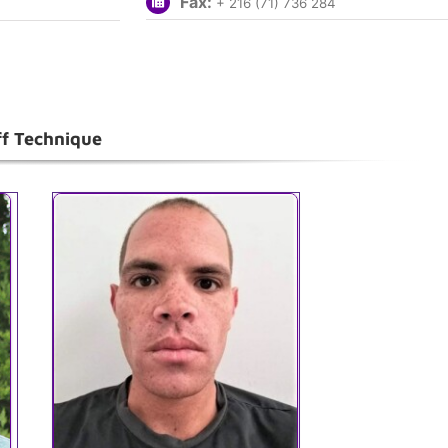
Fax:
+ 216 (71) 736 284
ff Technique