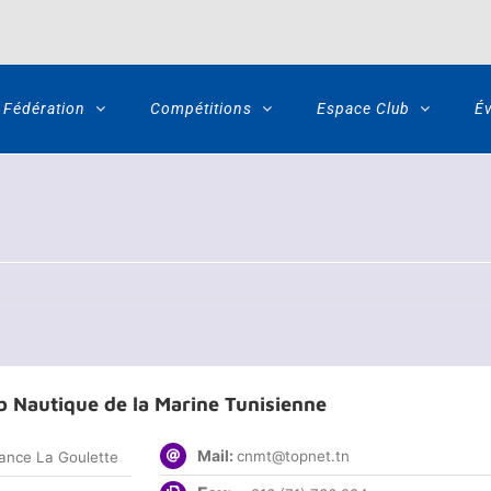
Fédération
Compétitions
Espace Club
É
b Nautique de la Marine Tunisienne
Mail:
cnmt@topnet.tn
sance La Goulette