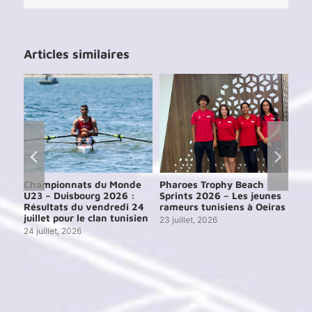
2ème
Jour
Articles similaires
e
Championnats du Monde
Pharoes Trophy Beach
Ch
rg
U23 – Duisbourg 2026 :
Sprints 2026 – Les jeunes
U19
Résultats du vendredi 24
rameurs tunisiens à Oeiras
7 ao
e
juillet pour le clan tunisien
23 juillet, 2026
24 juillet, 2026