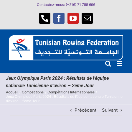
Passer
Contactez-nous: (+216) 71 755 696
au
contenu
Téléphone
Facebook
YouTube
Email
Jeux Olympique Paris 2024 : Résultats de l’équipe
nationale Tunisienne d’aviron – 2ème Jour
Accueil
Compétitions
Compétitions Internationales
Jeux Olympique Paris 2024 : Résultats de l’équipe nationale Tunisienne
d’aviron – 2ème Jour
Précédent
Suivant