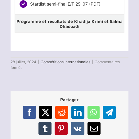
Startlist semi-final E/F 29-07 (PDF)
Programme et résultats de Khadija Krimi et Salma
Dhaouadi
28 juillet, 2024
|
Compétitions Internationales
|
Commentaires
sur
fermés
Jeux
Olympique
Paris
2024
:
Partager
Résultats
de
l’équipe
Facebook
X
Reddit
LinkedIn
WhatsApp
Telegram
nationale
Tunisienne
d’aviron
Tumblr
Pinterest
Vk
Email
–