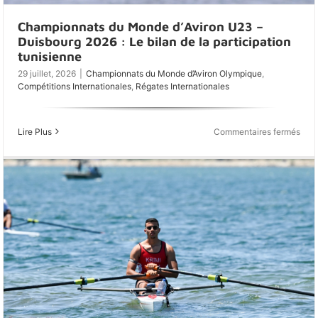
Championnats du Monde d’Aviron U23 –
Duisbourg 2026 : Le bilan de la participation
tunisienne
29 juillet, 2026
|
Championnats du Monde d’Aviron Olympique
,
Compétitions Internationales
,
Régates Internationales
sur
Lire Plus
Commentaires fermés
Cha
du
Mon
d’Avi
U23
–
Duis
202
:
Le
bila
de
la
part