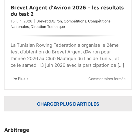
Brevet Argent d’Aviron 2026 – les résultats
du test 2
15 juin, 2026
|
Brevet d'Aviron
,
Compétitions
,
Compétitions
Nationales
,
Direction Technique
La Tunisian Rowing Federation a organisé le 2ème
test d’obtention du Brevet Argent d’Aviron pour
l’année 2026 au Club Nautique du Lac de Tunis ; et
ce le samedi 13 juin 2026 avec la participation de
[...]
sur
Lire Plus
Commentaires fermés
Breve
Argen
d’Avir
2026
CHARGER PLUS D’ARTICLES
–
les
résult
du
test
Arbitrage
2