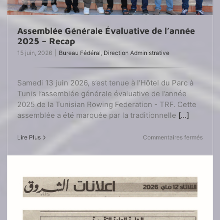
Assemblée Générale Évaluative de l’année
2025 – Recap
15 juin, 2026
|
Bureau Fédéral
,
Direction Administrative
Samedi 13 juin 2026, s’est tenue à l’Hôtel du Parc à
Tunis l’assemblée générale évaluative de l’année
2025 de la Tunisian Rowing Federation - TRF. Cette
assemblée a été marquée par la traditionnelle
[...]
sur
Lire Plus
Commentaires fermés
Assem
Génér
Évalua
de
l’anné
2025
–
Recap