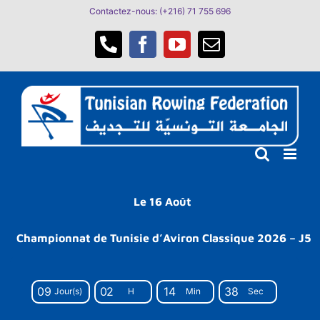
Passer
Contactez-nous: (+216) 71 755 696
au
contenu
Téléphone
Facebook
YouTube
Email
Le 16 Août
Championnat de Tunisie d’Aviron Classique 2026 – J5
0
9
0
2
1
4
3
7
Jour(s)
H
Min
Sec