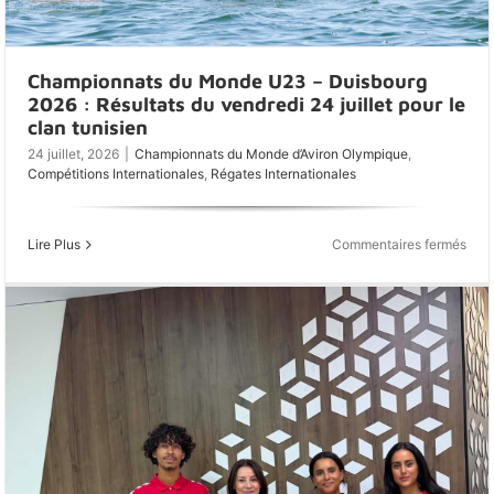
tuni
Championnats du Monde U23 – Duisbourg
2026 : Résultats du vendredi 24 juillet pour le
clan tunisien
24 juillet, 2026
|
Championnats du Monde d’Aviron Olympique
,
Compétitions Internationales
,
Régates Internationales
sur
Lire Plus
Commentaires fermés
Cha
du
Mon
U23
–
Duis
202
:
Résu
du
vend
24