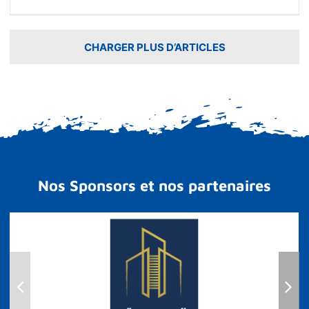
Stage
de
format
d’Arbit
CHARGER PLUS D’ARTICLES
d’Avir
2026
Nos Sponsors et nos partenaires