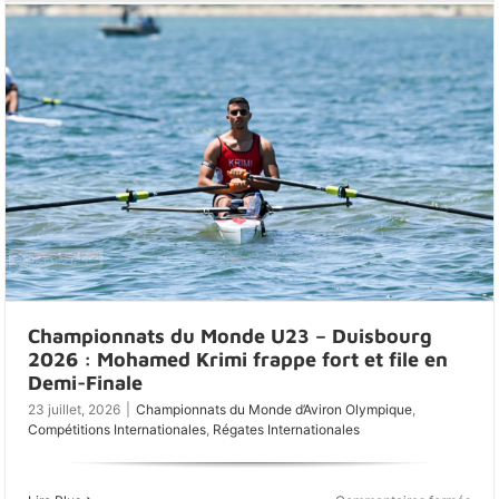
Bea
Spri
202
–
Les
jeun
rame
tuni
à
Oeir
Championnats du Monde U23 – Duisbourg
2026 : Mohamed Krimi frappe fort et file en
Demi-Finale
23 juillet, 2026
|
Championnats du Monde d’Aviron Olympique
,
Compétitions Internationales
,
Régates Internationales