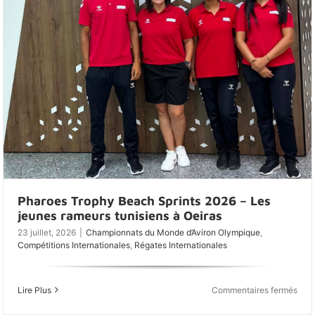
juille
pour
le
clan
tuni
Pharoes Trophy Beach Sprints 2026 – Les
jeunes rameurs tunisiens à Oeiras
23 juillet, 2026
|
Championnats du Monde d’Aviron Olympique
,
Compétitions Internationales
,
Régates Internationales
sur
Lire Plus
Commentaires fermés
Phar
Trop