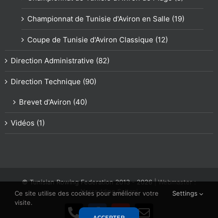
Championnat de Tunisie d'Aviron en Salle (19)
Coupe de Tunisie d'Aviron Classique (12)
Direction Administrative (82)
Direction Technique (90)
Brevet d'Aviron (40)
Vidéos (1)
© Tunisian Rowing Federation 2013 -
2026
| Webmaster :
Nasreddine Soltani
Ce site utilise des cookies pour améliorer votre
Settings
visite.
Téléphone
Facebook
YouTube
Email
ACCEPTER