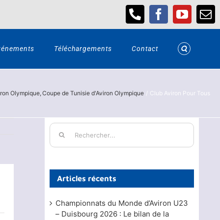
Téléphone
Facebook
YouTub
Em
vénements
Téléchargements
Contact
iron Olympique
Coupe de Tunisie d'Aviron Olympique
Club Aviron Pour Tous
Rechercher:
Articles récents
Championnats du Monde d’Aviron U23
– Duisbourg 2026 : Le bilan de la