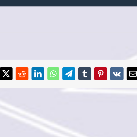
cebook
X
Reddit
LinkedIn
WhatsApp
Telegram
Tumblr
Pinterest
Vk
E