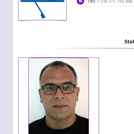
Tél:
+ 216 (71) 755 696
Sta