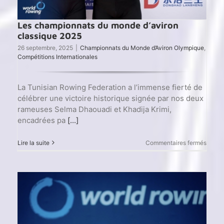
Les championnats du monde d’aviron
classique 2025
26 septembre, 2025
|
Championnats du Monde d’Aviron Olympique
,
Compétitions Internationales
La Tunisian Rowing Federation a l’immense fierté de
célébrer une victoire historique signée par nos deux
rameuses Selma Dhaouadi et Khadija Krimi,
encadrées pa
[...]
sur
Lire la suite
Commentaires fermés
Les
champ
du
mond
d’avir
classi
2025