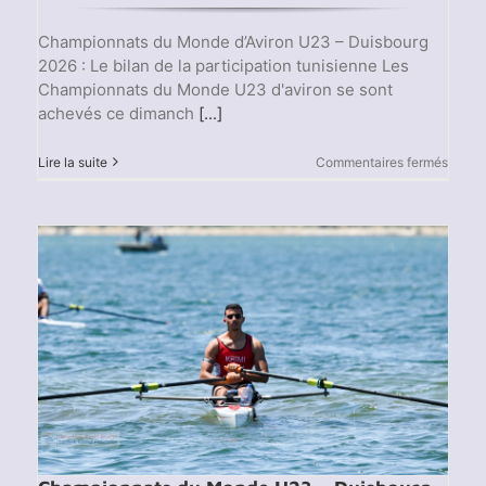
Championnats du Monde d’Aviron U23 – Duisbourg
2026 : Le bilan de la participation tunisienne Les
Championnats du Monde U23 d'aviron se sont
achevés ce dimanch
[...]
sur
Lire la suite
Commentaires fermés
Champ
du
Mond
d’Avir
U23
–
Duisb
2026
:
Le
bilan
de
la
partic
tunisi