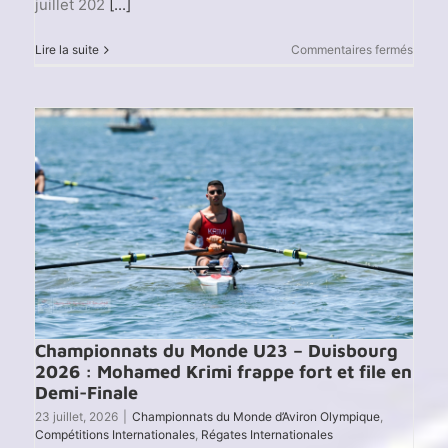
juillet 202
[...]
sur
Lire la suite
Commentaires fermés
Pharo
Troph
Beac
Sprint
2026
–
Les
jeune
rameu
tunisi
à
Oeira
Championnats du Monde U23 – Duisbourg
2026 : Mohamed Krimi frappe fort et file en
Demi-Finale
23 juillet, 2026
|
Championnats du Monde d’Aviron Olympique
,
Compétitions Internationales
,
Régates Internationales