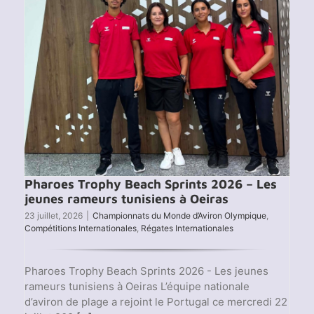
vendr
24
juillet
pour
le
clan
tunisi
Pharoes Trophy Beach Sprints 2026 – Les
jeunes rameurs tunisiens à Oeiras
23 juillet, 2026
|
Championnats du Monde d’Aviron Olympique
,
Compétitions Internationales
,
Régates Internationales
Pharoes Trophy Beach Sprints 2026 - Les jeunes
rameurs tunisiens à Oeiras L’équipe nationale
d’aviron de plage a rejoint le Portugal ce mercredi 22