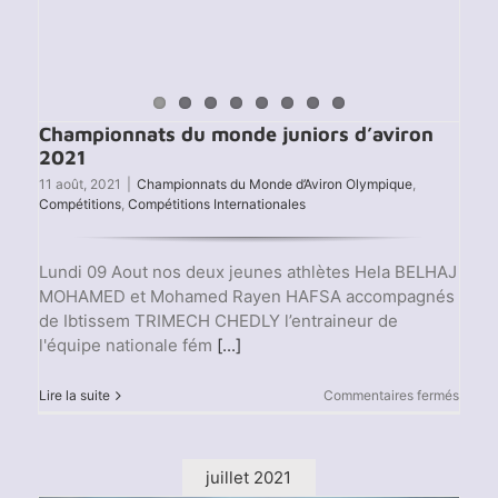
Championnats du monde juniors d’aviron
2021
11 août, 2021
|
Championnats du Monde d’Aviron Olympique
,
Compétitions
,
Compétitions Internationales
Lundi 09 Aout nos deux jeunes athlètes Hela BELHAJ
MOHAMED et Mohamed Rayen HAFSA accompagnés
de Ibtissem TRIMECH CHEDLY l’entraineur de
l'équipe nationale fém
[...]
sur
Lire la suite
Commentaires fermés
Champ
du
mond
junior
juillet 2021
d’avir