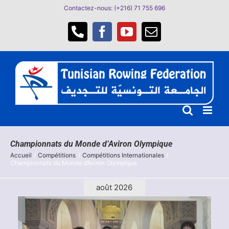
Passer
Contactez-nous: (+216) 71 755 696
au
contenu
Téléphone
Facebook
YouTube
Email
Championnats du Monde d’Aviron Olympique
Accueil
Compétitions
Compétitions Internationales
Championnats du Monde d’Aviron Olympique
août 2026