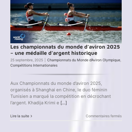
Les championnats du monde d’aviron 2025
– une médaille d’argent historique
25 septembre, 2025
|
Championnats du Monde d’Aviron Olympique
,
Compétitions Internationales
Aux Championnats du monde d’aviron 2025,
organisés à Shanghai en Chine, le duo féminin
Tunisien a marqué la compétition en décrochant
l’argent. Khadija Krimi e
[...]
sur
Lire la suite
Commentaires fermés
Les
champ
du