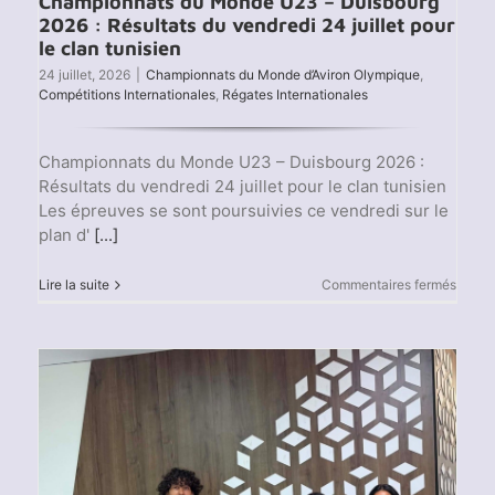
Championnats du Monde U23 – Duisbourg
2026 : Résultats du vendredi 24 juillet pour
le clan tunisien
24 juillet, 2026
|
Championnats du Monde d’Aviron Olympique
,
Compétitions Internationales
,
Régates Internationales
Championnats du Monde U23 – Duisbourg 2026 :
Résultats du vendredi 24 juillet pour le clan tunisien
Les épreuves se sont poursuivies ce vendredi sur le
plan d'
[...]
sur
Lire la suite
Commentaires fermés
Champ
du
Mond
U23
–
Duisb
2026
:
Résult
du