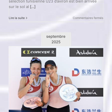
sélection tunisienne U23 d’aviron est bien arrivée
sur le sol al
[...]
sur
Lire la suite
Commentaires fermés
Champ
du
Mond
d’Avir
septembre
U23
2025
–
Duisb
2026