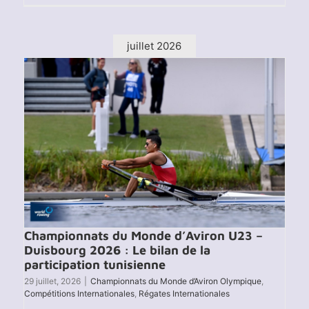
Champ
du
Mond
U19
juillet 2026
–
Plovd
2026
Championnats du Monde d’Aviron U23 –
Duisbourg 2026 : Le bilan de la
participation tunisienne
29 juillet, 2026
|
Championnats du Monde d’Aviron Olympique
,
Compétitions Internationales
,
Régates Internationales