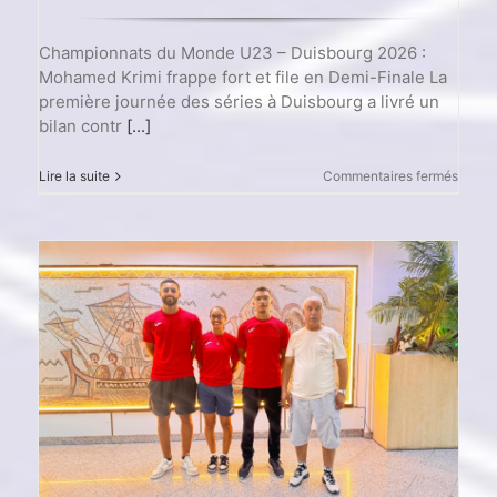
Championnats du Monde U23 – Duisbourg 2026 :
Mohamed Krimi frappe fort et file en Demi-Finale La
première journée des séries à Duisbourg a livré un
bilan contr
[...]
sur
Lire la suite
Commentaires fermés
Champ
du
Mond
U23
–
Duisb
2026
:
Moha
Krimi
frapp
fort
et
file
en
Demi-