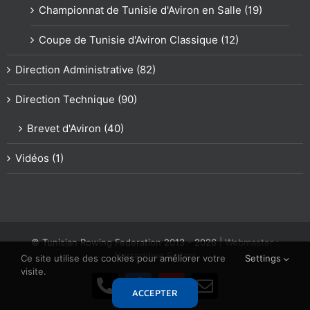
Championnat de Tunisie d'Aviron en Salle (19)
Coupe de Tunisie d'Aviron Classique (12)
Direction Administrative (82)
Direction Technique (90)
Brevet d'Aviron (40)
Vidéos (1)
© Tunisian Rowing Federation 2013 -
2026
| Webmaster :
Nasreddine Soltani
Ce site utilise des cookies pour améliorer votre
Settings
visite.
Téléphone
Facebook
YouTube
Email
ACCEPTER