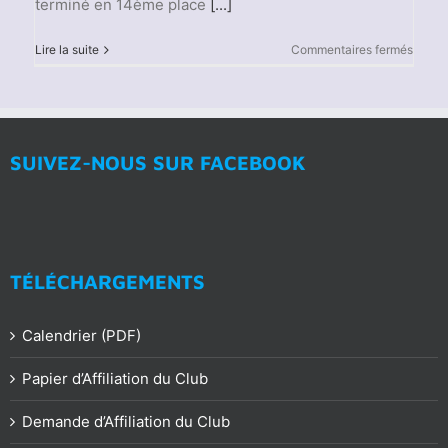
terminé en 14ème place
[...]
sur
Lire la suite
Commentaires fermés
Les
Champ
du
mond
des
U23
SUIVEZ-NOUS SUR FACEBOOK
d’avir
2021
TÉLÉCHARGEMENTS
Calendrier (PDF)
Papier d’Affiliation du Club
Demande d’Affiliation du Club