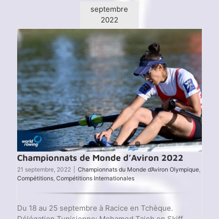
mond
septembre
d’avir
2022
2025
–
une
médail
d’arge
histor
Championnats de Monde d’Aviron 2022
21 septembre, 2022
|
Championnats du Monde d’Aviron Olympique
,
Compétitions
,
Compétitions Internationales
Du 18 au 25 septembre à Racice en Tchèque.
Délégation Tunisienne: Mohamed Taieb en Skiff