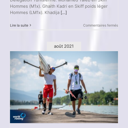
Hommes (M1x). Ghaith Kadri en Skiff poids léger
Hommes (LM1x). Khadija
[...]
sur
Lire la suite
Commentaires fermés
Champ
de
Mond
d’Avir
août 2021
2022