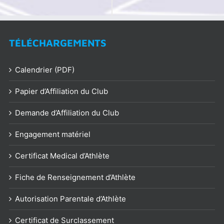
Arabe
d’Aviron
en
Salle
2017
TÉLÉCHARGEMENTS
–
Résultats
Calendrier (PDF)
Papier d’Affiliation du Club
Demande d’Affiliation du Club
Engagement matériel
Certificat Medical d’Athlète
Fiche de Renseignement d’Athlète
Autorisation Parentale d’Athlète
Certificat de Surclassement