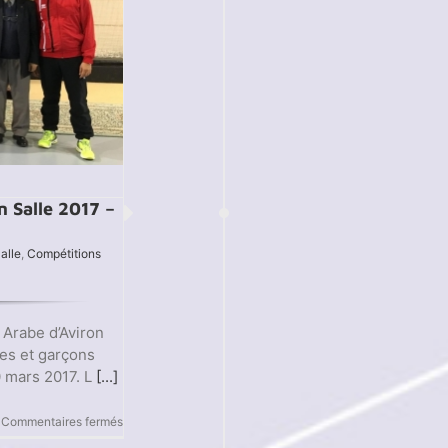
 Salle 2017 –
alle
,
Compétitions
Arabe d’Aviron
les et garçons
0 mars 2017. L
[...]
sur
Commentaires fermés
Championnats