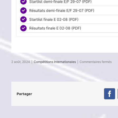
Startlist demi-finale E/F 29-07 (PDF)
Résultats demi-finale E/F 29-07 (PDF)
Startlist finale E 02-08 (PDF)
Résultats finale E 02-08 (PDF)
sur
2 août, 2024
|
Compétitions Internationales
|
Commentaires fermés
Jeu
Oly
Pari
202
:
Cla
Partager
final
Fa
des
emb
Tuni