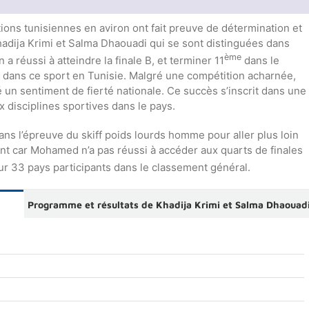
ons tunisiennes en aviron ont fait preuve de détermination et
 Khadija Krimi et Salma Dhaouadi qui se sont distinguées dans
ème
a réussi à atteindre la finale B, et terminer 11
dans le
s dans ce sport en Tunisie. Malgré une compétition acharnée,
é un sentiment de fierté nationale. Ce succès s’inscrit dans une
 disciplines sportives dans le pays.
ns l’épreuve du skiff poids lourds homme pour aller plus loin
eint car Mohamed n’a pas réussi à accéder aux quarts de finales
r 33 pays participants dans le classement général.
Programme et résultats de Khadija Krimi et Salma Dhaouad