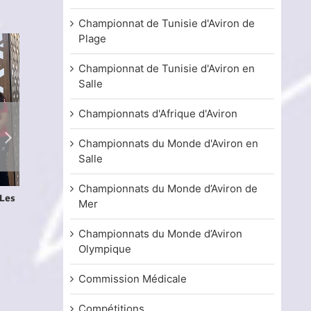
Championnat de Tunisie d'Aviron de
Plage
Championnat de Tunisie d'Aviron en
Salle
Championnats d'Afrique d'Aviron
Championnats du Monde d'Aviron en
Salle
Championnats du Monde d’Aviron de
 Les
Championnats du Monde U19 – Plovdiv
Championnats d
Mer
2026
Duisbourg 2026 :
participation tu
7 août, 2026
Championnats du Monde d’Aviron
29 juillet, 2026
Olympique
Commission Médicale
Compétitions