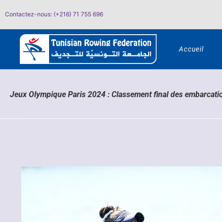
Passer
Contactez-nous: (+216) 71 755 696
au
contenu
Accueil
Jeux Olympique Paris 2024 : Classement final des embarcati
Voir
l'image
agrandie