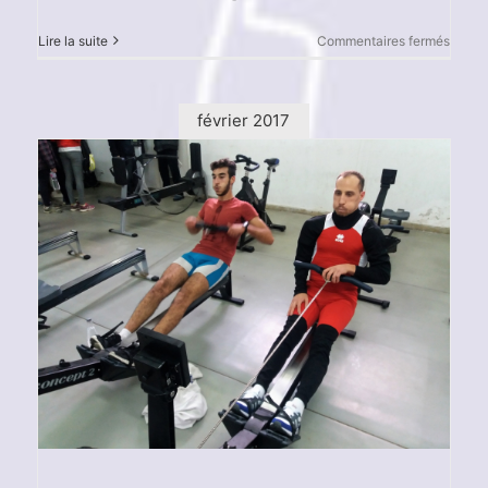
sur
Lire la suite
Commentaires fermés
Champ
du
mond
d’avir
février 2017
Indoor
2021
–
Médai
d’Arge
pour
Mahe
Rahma