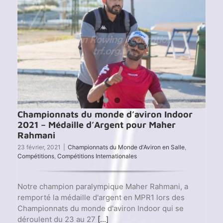
2021
J1
–
3
Médai
pour
la
Tunisi
Championnats du monde d’aviron Indoor
2021 – Médaille d’Argent pour Maher
Rahmani
23 février, 2021
|
Championnats du Monde d'Aviron en Salle
,
Compétitions
,
Compétitions Internationales
Notre champion paralympique Maher Rahmani, a
remporté la médaille d'argent en MPR1 lors des
Championnats du monde d'aviron Indoor qui se
déroulent du 23 au 27
[...]