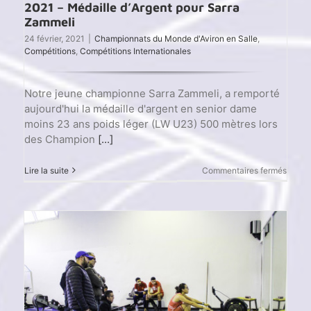
2021 – Médaille d’Argent pour Sarra
Zammeli
24 février, 2021
|
Championnats du Monde d'Aviron en Salle
,
Compétitions
,
Compétitions Internationales
Notre jeune championne Sarra Zammeli, a remporté
aujourd'hui la médaille d'argent en senior dame
moins 23 ans poids léger (LW U23) 500 mètres lors
des Champion
[...]
sur
Lire la suite
Commentaires fermés
Champ
du
mond
d’avir
Indoor
2021
–
Médai
d’Arge
pour
Sarra