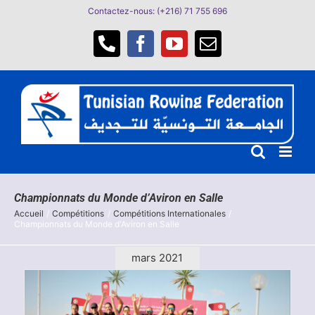
Passer
Contactez-nous: (+216) 71 755 696
au
contenu
Téléphone
Facebook
YouTube
Email
Championnats du Monde d’Aviron en Salle
Accueil
Compétitions
Compétitions Internationales
Championnats du Monde d'Aviron en Salle
mars 2021