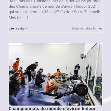
Résultats des Tunisiens lors de la deuxième journée
des Championnats de monde d'aviron Indoor 2021
qui se déroulent du 23 au 27 février: Sarra Zammeli:
Médaill
[...]
sur
Lire la suite
Commentaires fermés
Champ
du
mond
d’avir
Indoor
2021
J1
–
Résult
de
la
2ème
journ
Championnats du monde d’aviron Indoor