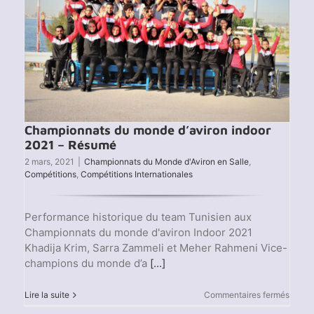
Championnats du monde d’aviron indoor
2021 – Résumé
2 mars, 2021
|
Championnats du Monde d'Aviron en Salle
,
Compétitions
,
Compétitions Internationales
Performance historique du team Tunisien aux
Championnats du monde d'aviron Indoor 2021
Khadija Krim, Sarra Zammeli et Meher Rahmeni Vice-
champions du monde d’a
[...]
sur
Lire la suite
Commentaires fermés
Champ