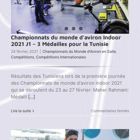
Zamme
Championnats du monde d’aviron Indoor
2021 J1 – 3 Médailles pour la Tunisie
24 février, 2021
|
Championnats du Monde d'Aviron en Salle
,
Compétitions
,
Compétitions Internationales
Résultats des Tunisiens lors de la première journée
des Championnats de monde d'aviron Indoor 2021
qui se déroulent du 23 au 27 février: Maher Rahmani:
Médaill
[...]
sur
Lire la suite
Commentaires fermés
Champ
du
mond
d’avir
Indoor