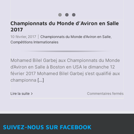
Championnats du Monde d’Aviron en Salle
2017
10 février, 2017
|
Championnats du Monde d'Aviron en Salle
,
Compétitions Internationales
Mohamed Bilel Garbej aux Championnats du Monde
d’Aviron en Salle à Boston en USA le dimanche 12
février 2017 Mohamed Bilel Garbej s’est qualifié aux
championna
[...]
sur
Lire la suite
Commentaires fermés
Champ
du
Mond
d’Avir
en
Salle
SUIVEZ-NOUS SUR FACEBOOK
2017