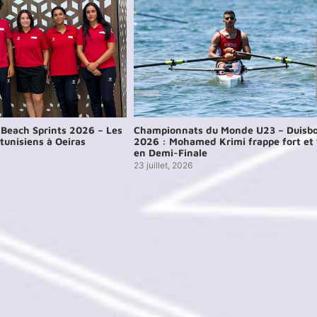
Beach Sprints 2026 – Les
Championnats du Monde U23 – Duisb
tunisiens à Oeiras
2026 : Mohamed Krimi frappe fort et f
en Demi-Finale
23 juillet, 2026