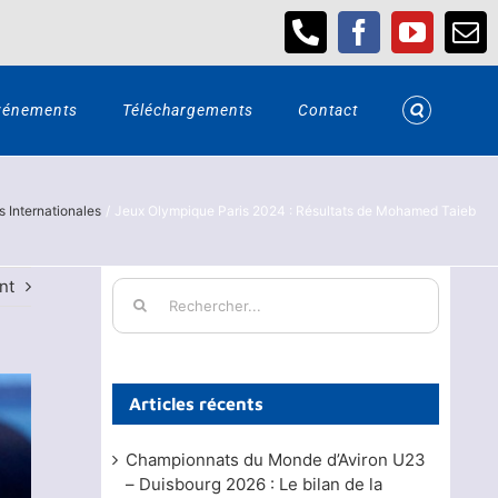
Téléphone
Facebook
YouTub
Em
vénements
Téléchargements
Contact
 Internationales
Jeux Olympique Paris 2024 : Résultats de Mohamed Taieb
nt
Rechercher:
Articles récents
Championnats du Monde d’Aviron U23
– Duisbourg 2026 : Le bilan de la