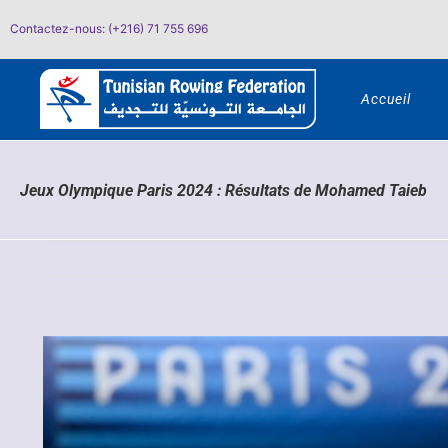
Passer
Contactez-nous: (+216) 71 755 696
au
contenu
Accueil
Jeux Olympique Paris 2024 : Résultats de Mohamed Taieb
Voir
l'image
agrandie