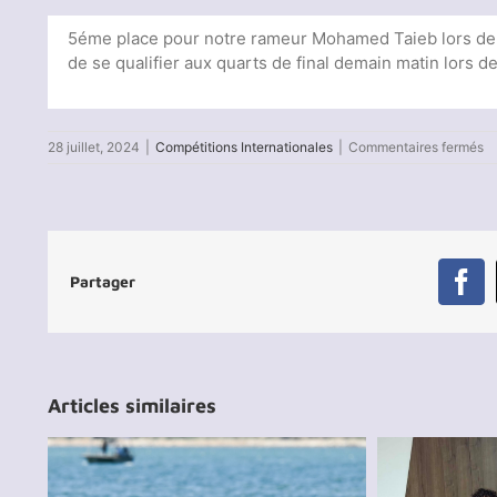
5éme place pour notre rameur Mohamed Taieb lors de 
de se qualifier aux quarts de final demain matin lors 
su
28 juillet, 2024
|
Compétitions Internationales
|
Commentaires fermés
J
O
Pa
2
:
Ré
Partager
d
Fa
M
Ta
Articles similaires