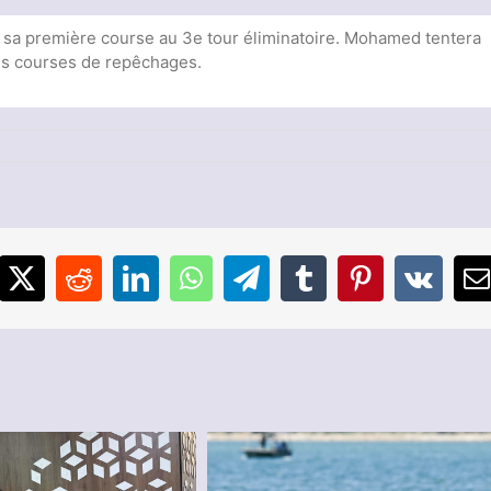
sa première course au 3e tour éliminatoire. Mohamed tentera
des courses de repêchages.
r
eux
lympique
ris
024
sultats
e
cebook
X
Reddit
LinkedIn
WhatsApp
Telegram
Tumblr
Pinterest
Vk
E
ohamed
ieb