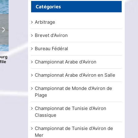
Catégories
Arbitrage
Brevet d'Aviron
Bureau Fédéral
ourg
Championnats du Monde d’Aviron U23 –
Championnats d
ile
Duisbourg 2026 : Le bilan de la
2026 : Résultats
Championnat Arabe d'Aviron
participation tunisienne
pour le clan tuni
29 juillet, 2026
24 juillet, 2026
Championnat Arabe d'Aviron en Salle
Championnat de Monde d'Aviron de
Plage
Championnat de Tunisie d'Aviron
Classique
Championnat de Tunisie d'Aviron de
Mer