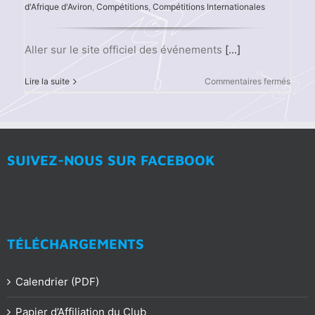
d'Afrique d'Aviron
,
Compétitions
,
Compétitions Internationales
Aller sur le site officiel des événements
[...]
sur
Lire la suite
Commentaires fermés
Résult
des
Champ
d’Afri
et
Arabe
SUIVEZ-NOUS SUR FACEBOOK
d’Avir
de
Plage
Sprint
2022
TÉLÉCHARGEMENTS
Calendrier (PDF)
Papier d’Affiliation du Club