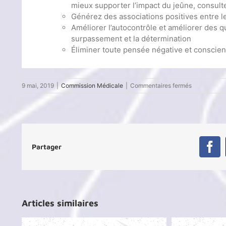
mieux supporter l’impact du jeûne, consulte
Générez des associations positives entre l
Améliorer l’autocontrôle et améliorer des qu
surpassement et la détermination
Éliminer toute pensée négative et conscien
sur
9 mai, 2019
|
Commission Médicale
|
Commentaires fermés
Le
jeûne
du
mois
de
Ramadan
Partager
:
Fa
Les
recommanda
Articles similaires