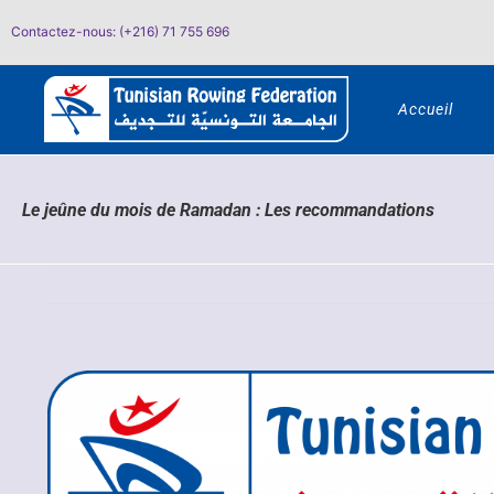
Passer
Contactez-nous: (+216) 71 755 696
au
contenu
Accueil
Le jeûne du mois de Ramadan : Les recommandations
Voir
l'image
agrandie