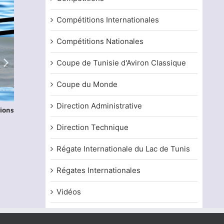
Compétitions Internationales
Compétitions Nationales
Coupe de Tunisie d'Aviron Classique
Coupe du Monde
Direction Administrative
tions
Questionnaire de sante : aviron –
Les documents re
catégorie masters
réponse COVID-
Direction Technique
12 octobre, 2021
28 mai, 2021
Régate Internationale du Lac de Tunis
Régates Internationales
Vidéos