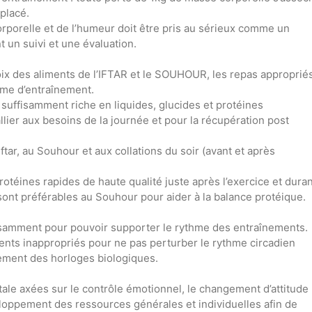
mplacé.
orporelle et de l’humeur doit être pris au sérieux comme un
 un suivi et une évaluation.
hoix des aliments de l’IFTAR et le SOUHOUR, les repas approprié
me d’entraînement.
 suffisamment riche en liquides, glucides et protéines
llier aux besoins de la journée et pour la récupération post
Iftar, au Souhour et aux collations du soir (avant et après
éines rapides de haute qualité juste après l’exercice et dura
s sont préférables au Souhour pour aider à la balance protéique.
isamment pour pouvoir supporter le rythme des entraînements.
ents inappropriés pour ne pas perturber le rythme circadien
tement des horloges biologiques.
ale axées sur le contrôle émotionnel, le changement d’attitude
loppement des ressources générales et individuelles afin de