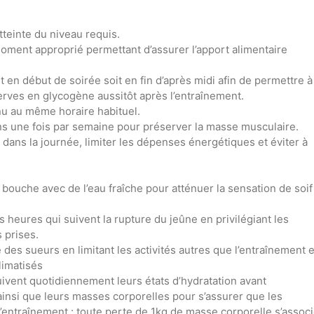
tteinte du niveau requis.
ment approprié permettant d’assurer l’apport alimentaire
t en début de soirée soit en fin d’après midi afin de permettre à
serves en glycogène aussitôt après l’entraînement.
nu au même horaire habituel.
s une fois par semaine pour préserver la masse musculaire.
dans la journée, limiter les dépenses énergétiques et éviter à
la bouche avec de l’eau fraîche pour atténuer la sensation de soif
es heures qui suivent la rupture du jeûne en privilégiant les
 prises.
 des sueurs en limitant les activités autres que l’entraînement e
limatisés
uivent quotidiennement leurs états d’hydratation avant
 ainsi que leurs masses corporelles pour s’assurer que les
l’entraînement : toute perte de 1kg de masse corporelle s’assoc