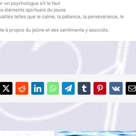
r un psychologue s’il le faut
es éléments spirituels du jeune
alités telles que le calme, la patience, la persévérance, le
te à propos du jeûne et des sentiments y associés.
cebook
X
Reddit
LinkedIn
WhatsApp
Telegram
Tumblr
Pinterest
Vk
E
tions