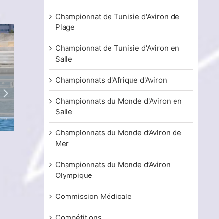
Championnat de Tunisie d'Aviron de
Plage
Championnat de Tunisie d'Aviron en
Salle
Championnats d'Afrique d'Aviron
Championnats du Monde d'Aviron en
Salle
Championnats du Monde d’Aviron de
Coupe de la TRF d’aviron de plage 2026
Championnat de 
Mer
classique 2026 (
13 juillet, 2026
4 juillet, 2026
Championnats du Monde d’Aviron
Olympique
Commission Médicale
Compétitions