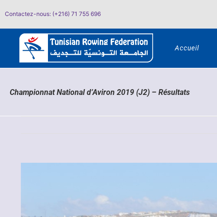
Passer
Contactez-nous: (+216) 71 755 696
au
contenu
Accueil
Championnat National d’Aviron 2019 (J2) – Résultats
Voir
l'image
agrandie