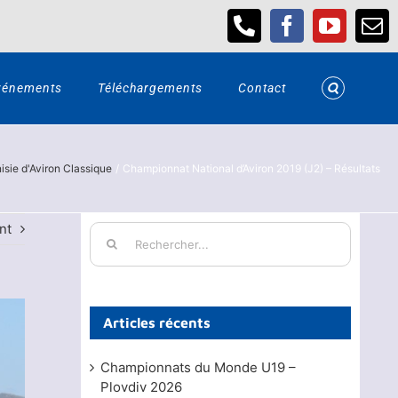
Téléphone
Facebook
YouTub
Em
vénements
Téléchargements
Contact
sie d'Aviron Classique
Championnat National d’Aviron 2019 (J2) – Résultats
nt
Rechercher:
Articles récents
Championnats du Monde U19 –
Plovdiv 2026