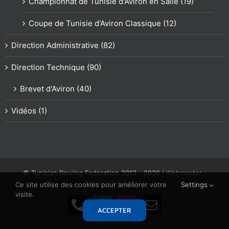
Championnat de Tunisie d'Aviron en Salle (19)
Coupe de Tunisie d'Aviron Classique (12)
Direction Administrative (82)
Direction Technique (90)
Brevet d'Aviron (40)
Vidéos (1)
© Tunisian Rowing Federation 2013 -
2026
| Webmaster :
Nasreddine Soltani
Ce site utilise des cookies pour améliorer votre
Settings
visite.
Téléphone
Facebook
YouTube
Email
ACCEPTER