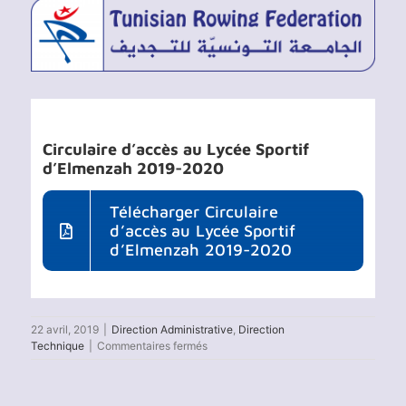
Voir
l'image
agrandie
Circulaire d’accès au Lycée Sportif
d’Elmenzah 2019-2020
Télécharger Circulaire
d’accès au Lycée Sportif
d’Elmenzah 2019-2020
22 avril, 2019
|
Direction Administrative
,
Direction
sur
Technique
|
Commentaires fermés
Circulaire
d’accès
au