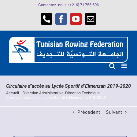
Passer
Contactez-nous: (+216) 71 755 696
au
contenu
Téléphone
Facebook
YouTube
Email
Circulaire d’accès au Lycée Sportif d’Elmenzah 2019-2020
Accueil
Direction Administrative
Direction Technique
Circulaire d’accès au Lycée Sportif d’Elmenzah 2019-2020
Précédent
Suivant