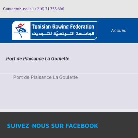
Passer
Contactez-nous: (+216) 71 755 696
au
contenu
Accueil
Port de Plaisance La Goulette
Port de Plaisance La Goulette
SUIVEZ-NOUS SUR FACEBOOK