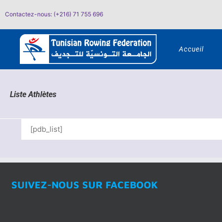
Passer
Contactez-nous: (+216) 71 755 696
au
contenu
Accueil
Liste Athlètes
[pdb_list]
SUIVEZ-NOUS SUR FACEBOOK