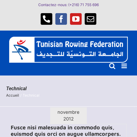
Passer
Contactez-nous: (+216) 71 755 696
au
contenu
Téléphone
Facebook
YouTube
Email
Technical
Accueil
Technical
novembre
2012
Fusce nisi malesuada in commodo quis,
euismod quis orci on augue ullamcorpers.