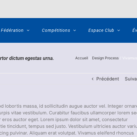
Fédération
Compétitions
Espace Club
É
rtor dictum egestas urna.
Accueil
Design Process
Vivamus 
Précédent
Suiva
 lobortis massa, id sollicitudin augue auctor vel. Integer ornar
 turpis vitae vestibulum. Curabitur faucibus ullamcorper lorem se
r eros auctor eget. Lorem ipsum dolor sit amet, consectetur
tie tincidunt, tempus sed justo. Vestibulum ultricies auctor vari
scing pulvinar. Aliquam erat volutpat. Vivamus eleifend rhoncus