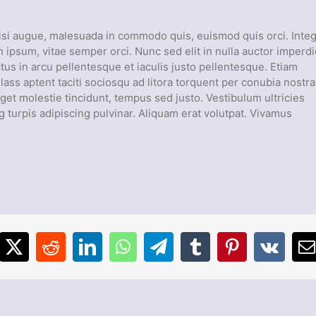
si augue, malesuada in commodo quis, euismod quis orci. Inte
 ipsum, vitae semper orci. Nunc sed elit in nulla auctor imperdi
tus in arcu pellentesque et iaculis justo pellentesque. Etiam
ss aptent taciti sociosqu ad litora torquent per conubia nostra
et molestie tincidunt, tempus sed justo. Vestibulum ultricies
g turpis adipiscing pulvinar. Aliquam erat volutpat. Vivamus
cebook
X
Reddit
LinkedIn
WhatsApp
Telegram
Tumblr
Pinterest
Vk
E