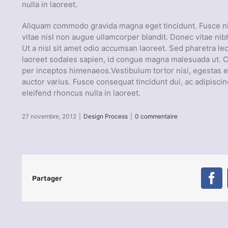
nulla in laoreet.
Aliquam commodo gravida magna eget tincidunt. Fusce ni
vitae nisl non augue ullamcorper blandit. Donec vitae nibh
Ut a nisl sit amet odio accumsan laoreet. Sed pharetra lec
laoreet sodales sapien, id congue magna malesuada ut. Cla
per inceptos himenaeos.Vestibulum tortor nisi, egestas eg
auctor varius. Fusce consequat tincidunt dui, ac adipiscin
eleifend rhoncus nulla in laoreet.
27 novembre, 2012
|
Design Process
|
0 commentaire
Partager
Fa