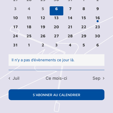
Évènements
vues
évènements
évènements
évènements
évènements
évènements
évènements
évèneme
Évènement
0
0
0
0
0
0
0
3
4
5
6
7
8
9
évènements
évènements
évènements
évènements
évènements
évènements
évèneme
0
0
0
0
0
0
1
10
11
12
13
14
15
16
évènements
évènements
évènements
évènements
évènements
évènements
évèneme
0
0
0
0
0
0
0
17
18
19
20
21
22
23
évènements
évènements
évènements
évènements
évènements
évènements
évèneme
0
0
0
0
0
0
0
24
25
26
27
28
29
30
évènements
évènements
évènements
évènements
évènements
évènements
évèneme
0
0
0
0
0
0
0
31
1
2
3
4
5
6
évènements
évènements
évènements
évènements
évènements
évènements
évèneme
Il n’y a pas d’évènements ce jour là.
Notice
Juil
Ce mois-ci
Sep
S’ABONNER AU CALENDRIER