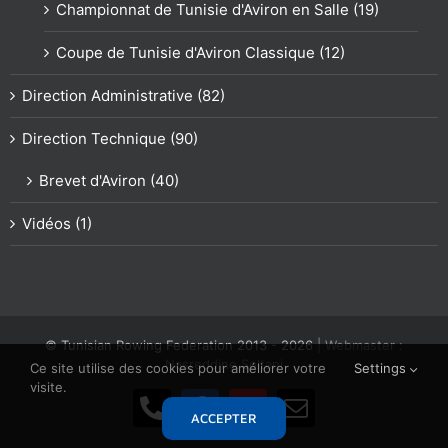
Championnat de Tunisie d'Aviron en Salle (19)
Coupe de Tunisie d'Aviron Classique (12)
Direction Administrative (82)
Direction Technique (90)
Brevet d'Aviron (40)
Vidéos (1)
© Tunisian Rowing Federation 2013 -
2026
| Webmaster :
Nasreddine Soltani
Ce site utilise des cookies pour améliorer votre
Settings
visite.
Téléphone
Facebook
YouTube
Email
ACCEPTER