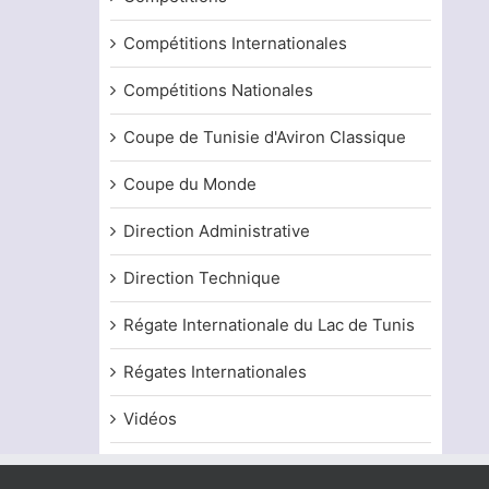
Coupe de la TRF d’aviron de plage 2026
Championnat de 
classique 2026 (
13 juillet, 2026
Compétitions Internationales
4 juillet, 2026
Compétitions Nationales
Coupe de Tunisie d'Aviron Classique
Coupe du Monde
Direction Administrative
Direction Technique
Régate Internationale du Lac de Tunis
Régates Internationales
Vidéos