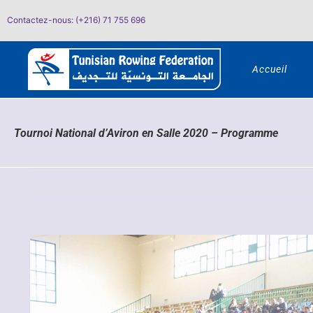
Passer
Contactez-nous: (+216) 71 755 696
au
contenu
Accueil
Tournoi National d’Aviron en Salle 2020 – Programme
Voir
l'image
agrandie