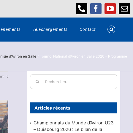
Téléphone
Facebook
YouTub
Em
vénements
Téléchargements
Contact
isie d'Aviron en Salle
Tournoi National d’Aviron en Salle 2020 – Programme
nt
Rechercher:
Articles récents
Championnats du Monde d’Aviron U23
– Duisbourg 2026 : Le bilan de la