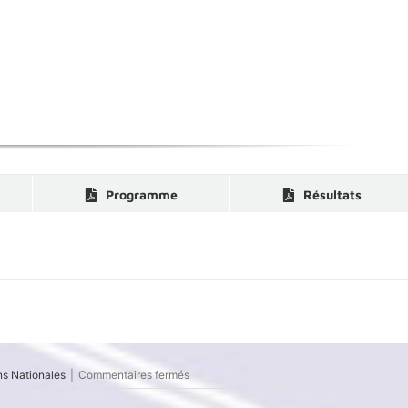
e
Programme
Résultats
sur
ns Nationales
|
Commentaires fermés
Tournoi
National