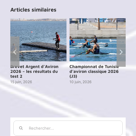
Articles similaires
e
Brevet Argent d’Aviron
Championnat de Tunisie
Cou
6
2026 – les résultats du
d’aviron classique 2026
de 
test 2
(J3)
13 j
15 juin, 2026
10 juin, 2026
Rechercher: