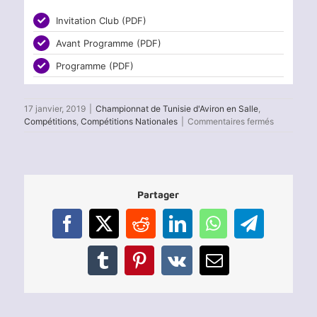
Invitation Club (PDF)
Avant Programme (PDF)
Programme (PDF)
17 janvier, 2019
|
Championnat de Tunisie d'Aviron en Salle
,
sur
Compétitions
,
Compétitions Nationales
|
Commentaires fermés
Tournoi
d’Aviron
en
Salle
2019
Partager
–
Avant
programm
Facebook
X
Reddit
LinkedIn
WhatsApp
Telegram
Tumblr
Pinterest
Vk
Email