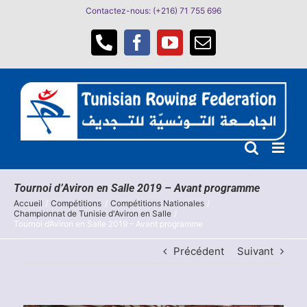
Passer
Contactez-nous: (+216) 71 755 696
au
contenu
Téléphone
Facebook
YouTube
Email
Tournoi d’Aviron en Salle 2019 – Avant programme
Accueil
Compétitions
Compétitions Nationales
Championnat de Tunisie d'Aviron en Salle
Tournoi d’Aviron en Salle 2019 – Avant programme
Précédent
Suivant