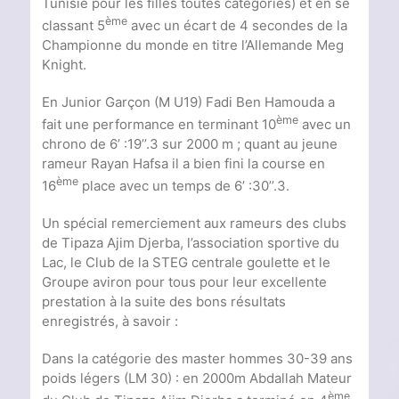
Tunisie pour les filles toutes catégories) et en se
ème
classant 5
avec un écart de 4 secondes de la
Championne du monde en titre l’Allemande Meg
Knight.
En Junior Garçon (M U19) Fadi Ben Hamouda a
ème
fait une performance en terminant 10
avec un
chrono de 6’ :19’’.3 sur 2000 m ; quant au jeune
rameur Rayan Hafsa il a bien fini la course en
ème
16
place avec un temps de 6’ :30’’.3.
Un spécial remerciement aux rameurs des clubs
de Tipaza Ajim Djerba, l’association sportive du
Lac, le Club de la STEG centrale goulette et le
Groupe aviron pour tous pour leur excellente
prestation à la suite des bons résultats
enregistrés, à savoir :
Dans la catégorie des master hommes 30-39 ans
poids légers (LM 30) : en 2000m Abdallah Mateur
ème