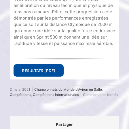
amélioration du niveau technique et physique de
tous nos rameurs d’élite, cette progression a été
démontrée par les performances enregistrées
que ce soit sur la distance Olympique de 2000 m
qui donne une idée sur la qualité force endurance
ainsi qu’en Sprint 500 m donnant une idée sur
l’aptitude vitesse et puissance maximale aérobie.
RÉSULTATS (PDF)
2 mars, 2021
|
Championnats du Monde d'Aviron en Salle
,
sur
Compétitions
,
Compétitions Internationales
|
Commentaires fermés
Champ
du
monde
d’aviro
indoor
Partager
2021