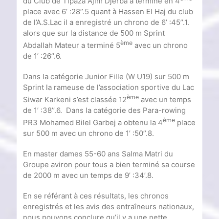
du Club de Tipaza Ajim Djerba a terminé en 4
place avec 6’ :28’’.5 quant à Hassen El Haj du club
de l’A.S.Lac il a enregistré un chrono de 6’ :45’’.1.
alors que sur la distance de 500 m Sprint
ème
Abdallah Mateur a terminé 5
avec un chrono
de 1’ :26’’.6.
Dans la catégorie Junior Fille (W U19) sur 500 m
Sprint la rameuse de l’association sportive du Lac
ème
Siwar Karkeni s’est classée 12
avec un temps
de 1’ :38’’.6. Dans la catégorie des Para-rowing
ème
PR3 Mohamed Bilel Garbej a obtenu la 4
place
sur 500 m avec un chrono de 1’ :50’’.8.
En master dames 55-60 ans Salma Matri du
Groupe aviron pour tous a bien terminé sa course
de 2000 m avec un temps de 9’ :34’.8.
En se référant à ces résultats, les chronos
enregistrés et les avis des entraîneurs nationaux,
nous pouvons conclure qu’il y a une nette