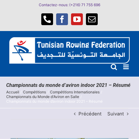
Passer
Contactez-nous: (+216) 71 755 696
au
contenu
Téléphone
Facebook
YouTube
Email
Championnats du monde d’aviron indoor 2021 – Résumé
Accueil
Compétitions
Compétitions Internationales
Championnats du Monde d'Aviron en Salle
Championnats du monde d’aviron indoor 2021 – Résumé
Précédent
Suivant