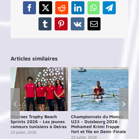
–
Résum
Facebook
X
Reddit
LinkedIn
WhatsApp
Telegram
Tumblr
Pinterest
Vk
Email
Articles similaires
e
Pharoes Trophy Beach
Championnats du Monde
Ch
Sprints 2026 – Les jeunes
U23 – Duisbourg 2026 :
d’A
24
rameurs tunisiens à Oeiras
Mohamed Krimi frappe
202
ien
fort et file en Demi-Finale
par
23 juillet, 2026
23 juillet, 2026
29 j