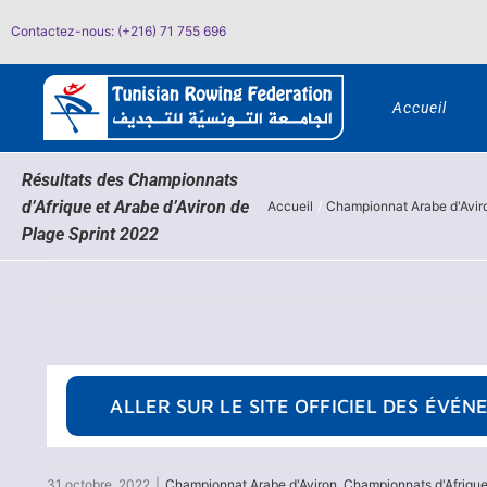
Passer
Contactez-nous: (+216) 71 755 696
au
contenu
Accueil
Résultats des Championnats
d’Afrique et Arabe d’Aviron de
Accueil
Championnat Arabe d'Avir
Plage Sprint 2022
ALLER SUR LE SITE OFFICIEL DES ÉVÉ
31 octobre, 2022
|
Championnat Arabe d'Aviron
,
Championnats d'Afrique