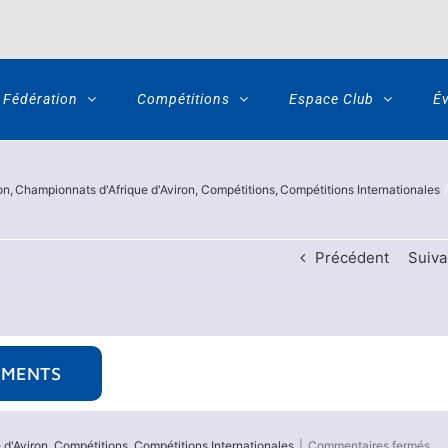
Fédération
Compétitions
Espace Club
É
on
Championnats d'Afrique d'Aviron
Compétitions
Compétitions Internationales
Précédent
Suiva
NEMENTS
sur
 d'Aviron
,
Compétitions
,
Compétitions Internationales
|
Commentaires fermés