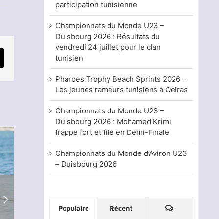
participation tunisienne
ultats
s
ampionnats
Championnats du Monde U23 –
frique
Duisbourg 2026 : Résultats du
vendredi 24 juillet pour le clan
abe
tunisien
viron
mail
age
Pharoes Trophy Beach Sprints 2026 –
int
Les jeunes rameurs tunisiens à Oeiras
22
Championnats du Monde U23 –
Duisbourg 2026 : Mohamed Krimi
frappe fort et file en Demi-Finale
Championnats du Monde d’Aviron U23
– Duisbourg 2026
Commentaire
Populaire
Récent