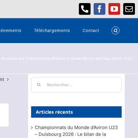
Téléphone
Facebook
YouTub
Em
vénements
Téléchargements
Contact
Résultats des Championnats d’Afrique et Arabe d’Aviron de Plage Sprint 2022
nt
Rechercher:
Articles récents
Championnats du Monde d’Aviron U23
– Duisbourg 2026 : Le bilan de la