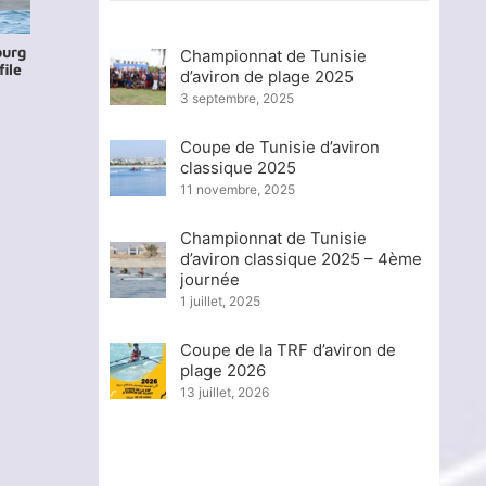
ourg
Championnats du Monde d’Aviron U23 –
Championnats d
Championnat de Tunisie
ile
Duisbourg 2026 : Le bilan de la
2026 : Résultats
d’aviron de plage 2025
participation tunisienne
pour le clan tuni
3 septembre, 2025
29 juillet, 2026
24 juillet, 2026
Coupe de Tunisie d’aviron
classique 2025
11 novembre, 2025
Championnat de Tunisie
d’aviron classique 2025 – 4ème
journée
1 juillet, 2025
Coupe de la TRF d’aviron de
plage 2026
13 juillet, 2026