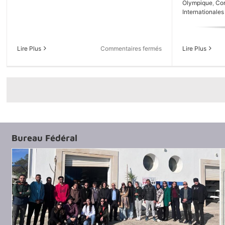
Olympique
,
Com
Internationales
sur
Lire Plus
Lire Plus
Commentaires fermés
Championnats
du
Monde
U23
–
Duisbourg
2026
:
Mohamed
Bureau Fédéral
Krimi
frappe
fort
et
file
en
Demi-
Finale