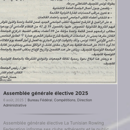
Assemblée générale élective 2025
e
6 août, 2025
|
Bureau Fédéral
,
Compétitions
,
Direction
Administrative
tion
tre
on
Assemblée générale élective La Tunisian Rowing
Federation informe ses clubs adhérents et le public