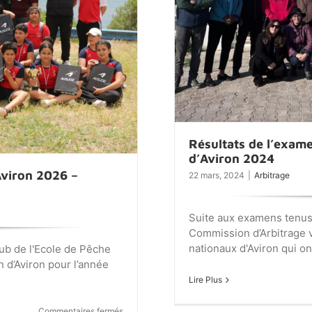
Résultats de l’exame
d’Aviron 2024
Aviron 2026 –
22 mars, 2024
|
Arbitrage
Suite aux examens tenus 
Commission d’Arbitrage v
nationaux d'Aviron qui on
lub de l'Ecole de Pêche
n d’Aviron pour l’année
Lire Plus
sur
Commentaires fermés