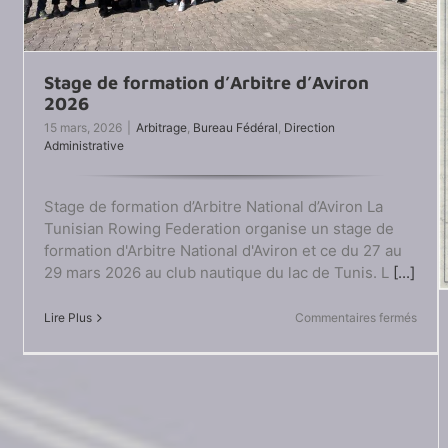
Stage de formation d’Arbitre d’Aviron
2026
15 mars, 2026
|
Arbitrage
,
Bureau Fédéral
,
Direction
Administrative
Stage de formation d’Arbitre National d’Aviron La
Tunisian Rowing Federation organise un stage de
formation d'Arbitre National d'Aviron et ce du 27 au
29 mars 2026 au club nautique du lac de Tunis. L
[...]
sur
Lire Plus
Commentaires fermés
Stag
de
forma
d’Arbi
d’Avir
2026