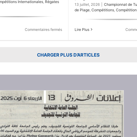
pétitions Internationales
,
Régates
13 juillet, 2026
|
Championnat de Tun
de Plage
,
Compétitions
,
Compétition
sur
Commentaires fermés
Lire Plus
Comme
Championnats
du
Monde
d’Aviron
CHARGER PLUS D’ARTICLES
U23
–
Duisbourg
2026