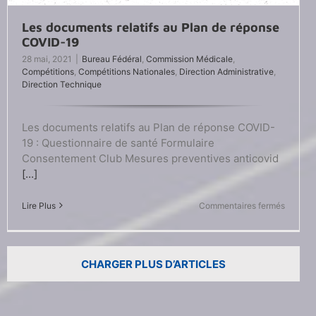
Les documents relatifs au Plan de réponse
COVID-19
28 mai, 2021
|
Bureau Fédéral
,
Commission Médicale
,
Compétitions
,
Compétitions Nationales
,
Direction Administrative
,
Direction Technique
Les documents relatifs au Plan de réponse COVID-
19 : Questionnaire de santé Formulaire
Consentement Club Mesures preventives anticovid
[...]
sur
Lire Plus
Commentaires fermés
Les
docume
relatifs
au
CHARGER PLUS D’ARTICLES
Plan
de
réponse
COVID-