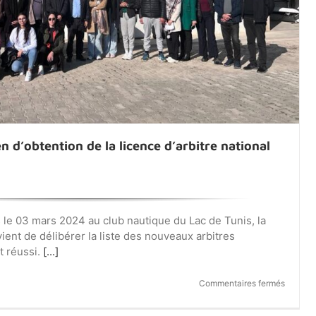
n d’obtention de la licence d’arbitre national
le 03 mars 2024 au club nautique du Lac de Tunis, la
ient de délibérer la liste des nouveaux arbitres
t réussi.
[...]
sur
Commentaires fermés
Résulta
de