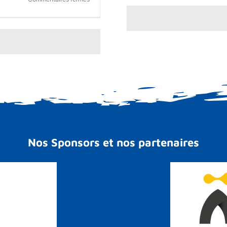
Festival
National
des
Centres
de
Promotion
d’Aviron
2026
–
Résultats
Nos Sponsors et nos partenaires