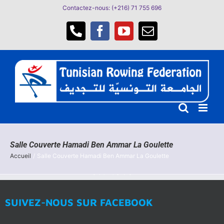
Passer
Contactez-nous: (+216) 71 755 696
au
contenu
Téléphone
Facebook
YouTube
Email
Salle Couverte Hamadi Ben Ammar La Goulette
Accueil
Salle Couverte Hamadi Ben Ammar La Goulette
SUIVEZ-NOUS SUR FACEBOOK