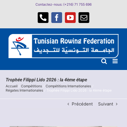
Passer
Contactez-nous: (+216) 71 755 696
au
contenu
Téléphone
Facebook
YouTube
Email
Trophée Filippi Lido 2026 : la 4ème étape
Accueil
Compétitions
Compétitions Internationales
Régates Internationales
Trophée Filippi Lido 2026 : la 4ème étape
Précédent
Suivant