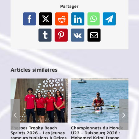
:
Partager
la
4ème
étape
Facebook
X
Reddit
LinkedIn
WhatsApp
Telegram
Tumblr
Pinterest
Vk
Email
Articles similaires
e
Pharoes Trophy Beach
Championnats du Monde
Ch
Sprints 2026 – Les jeunes
U23 – Duisbourg 2026 :
d’A
24
rameurs tunisiens à Oeiras
Mohamed Krimi frappe
202