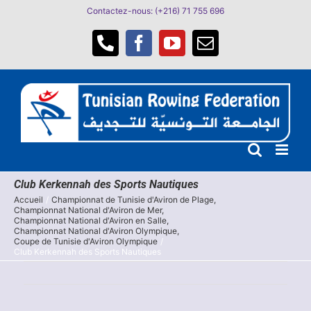
Passer
Contactez-nous: (+216) 71 755 696
au
contenu
Téléphone
Facebook
YouTube
Email
Club Kerkennah des Sports Nautiques
Accueil
Championnat de Tunisie d'Aviron de Plage
Championnat National d'Aviron de Mer
Championnat National d'Aviron en Salle
Championnat National d'Aviron Olympique
Coupe de Tunisie d'Aviron Olympique
Club Kerkennah des Sports Nautiques