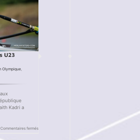
s U23
n Olympique
,
 aux
épublique
ith Kadri a
sur
Commentaires fermés
Les
Championnats