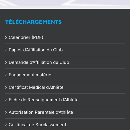
du
monde
des
U23
TÉLÉCHARGEMENTS
d’aviron
2021
Calendrier (PDF)
Papier d’Affiliation du Club
Demande d’Affiliation du Club
Engagement matériel
Certificat Medical d’Athlète
Fiche de Renseignement d’Athlète
Autorisation Parentale d’Athlète
Certificat de Surclassement