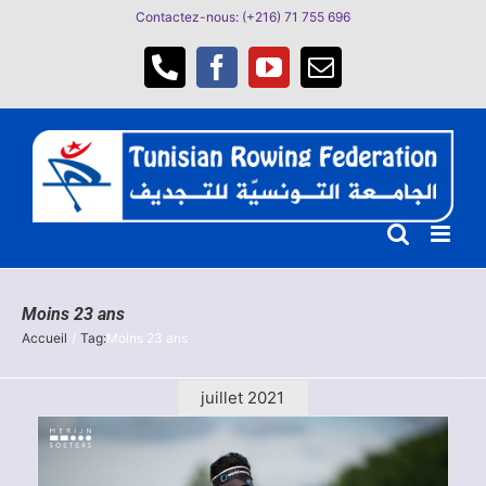
Passer
Contactez-nous: (+216) 71 755 696
au
contenu
Téléphone
Facebook
YouTube
Email
Moins 23 ans
Accueil
Tag:
Moins 23 ans
juillet 2021