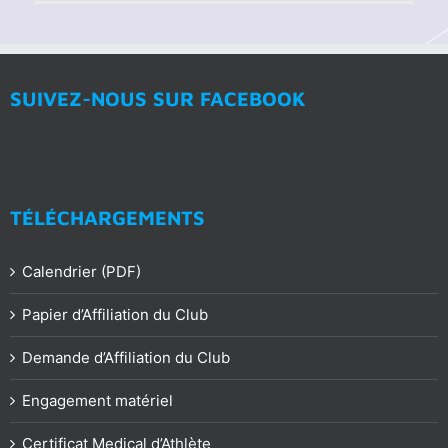
Les
Champ
du
mond
des
U23
SUIVEZ-NOUS SUR FACEBOOK
d’avir
2021
TÉLÉCHARGEMENTS
Calendrier (PDF)
Papier d’Affiliation du Club
Demande d’Affiliation du Club
Engagement matériel
Certificat Medical d’Athlète