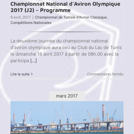
Championnat National d’Aviron Olympique
2017 (J2) – Programme
6 avril, 2017
|
Championnat de Tunisie d'Aviron Classique
,
Compétitions Nationales
La deuxième journée du championnat national
d'aviron olympique aura lieu au Club du Lac de Tunis
le dimanche 16 avril 2017 à partir de 08h.00 avec la
participa
[...]
sur
Lire la suite
Commentaires fermés
Champ
Nation
d’Avir
Olymp
mars 2017
2017
(J2)
–
Progr