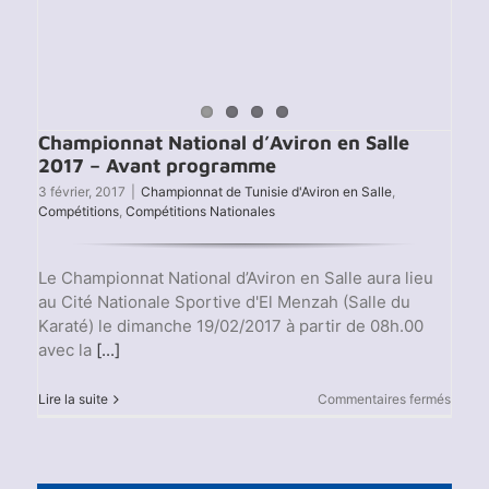
Championnat National d’Aviron en Salle
2017 – Avant programme
3 février, 2017
|
Championnat de Tunisie d'Aviron en Salle
,
Compétitions
,
Compétitions Nationales
Le Championnat National d’Aviron en Salle aura lieu
au Cité Nationale Sportive d'El Menzah (Salle du
Karaté) le dimanche 19/02/2017 à partir de 08h.00
avec la
[...]
sur
Lire la suite
Commentaires fermés
Champ
Nation
d’Avir
en