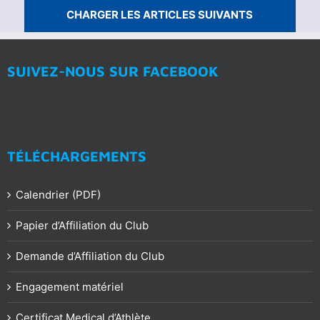
Salle
CHARGER LES ARTICLES SUIVANTS
2017
–
Avant
progr
SUIVEZ-NOUS SUR FACEBOOK
TÉLÉCHARGEMENTS
Calendrier (PDF)
Papier d’Affiliation du Club
Demande d’Affiliation du Club
Engagement matériel
Certificat Medical d’Athlète