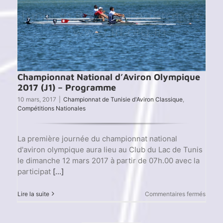
Championnat National d’Aviron Olympique
2017 (J1) – Programme
10 mars, 2017
|
Championnat de Tunisie d'Aviron Classique
,
Compétitions Nationales
La première journée du championnat national
d'aviron olympique aura lieu au Club du Lac de Tunis
le dimanche 12 mars 2017 à partir de 07h.00 avec la
participat
[...]
sur
Lire la suite
Commentaires fermés
Champ
Nation
d’Avir