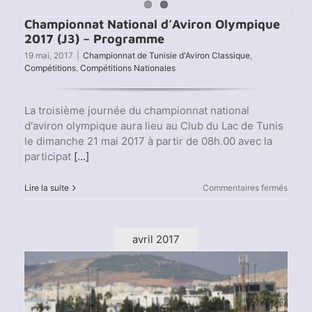
Championnat National d’Aviron Olympique
2017 (J3) – Programme
19 mai, 2017
|
Championnat de Tunisie d'Aviron Classique
,
Compétitions
,
Compétitions Nationales
La troisième journée du championnat national
d'aviron olympique aura lieu au Club du Lac de Tunis
le dimanche 21 mai 2017 à partir de 08h.00 avec la
participat
[...]
sur
Lire la suite
Commentaires fermés
Champ
Nation
d’Avir
Olymp
avril 2017
2017
(J3)
–
Progr