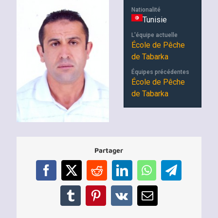
Nationalité
Tunisie
L'équipe actuelle
École de Pêche
de Tabarka
Équipes précédentes
École de Pêche
de Tabarka
Partager
Facebook
X
Reddit
LinkedIn
WhatsApp
Telegram
Tumblr
Pinterest
Vk
Email