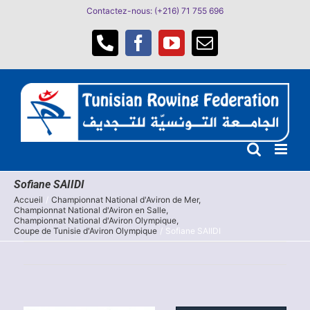
Passer
Contactez-nous: (+216) 71 755 696
au
contenu
Téléphone
Facebook
YouTube
Email
Sofiane SAIIDI
Accueil
Championnat National d'Aviron de Mer
Championnat National d'Aviron en Salle
Championnat National d'Aviron Olympique
Coupe de Tunisie d'Aviron Olympique
Sofiane SAIIDI