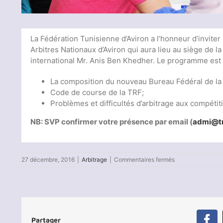
La Fédération Tunisienne d’Aviron a l’honneur d’inviter
Arbitres Nationaux d’Aviron qui aura lieu au siège de la
international Mr. Anis Ben Khedher. Le programme est
La composition du nouveau Bureau Fédéral de la
Code de course de la TRF;
Problèmes et difficultés d’arbitrage aux compétit
NB: SVP confirmer votre présence par email (
admi@tr
sur
27 décembre, 2016
|
Arbitrage
|
Commentaires fermés
Séminaire
Annuel
des
Arbitres
Nationaux
d’Aviron
Partager
2017