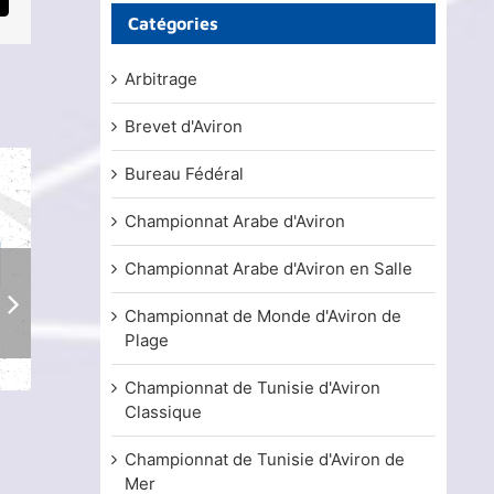
mail
Catégories
Arbitrage
Brevet d'Aviron
Bureau Fédéral
Championnat Arabe d'Aviron
Championnat Arabe d'Aviron en Salle
Championnat de Monde d'Aviron de
Plage
Championnat de Tunisie d'Aviron
Stage de formation d’Arbitre d’Aviron
Résultats de l’e
Classique
2026
licence d’arbitr
15 mars, 2026
22 mars, 2024
Championnat de Tunisie d'Aviron de
Mer