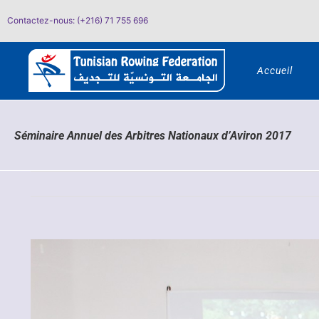
Passer
Contactez-nous: (+216) 71 755 696
au
contenu
Accueil
Séminaire Annuel des Arbitres Nationaux d’Aviron 2017
Voir
l'image
agrandie