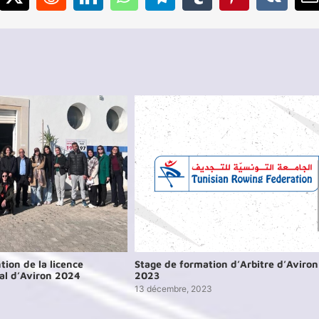
cebook
X
Reddit
LinkedIn
WhatsApp
Telegram
Tumblr
Pinterest
Vk
E
ion de la licence
Stage de formation d’Arbitre d’Aviron
nal d’Aviron 2024
2023
13 décembre, 2023