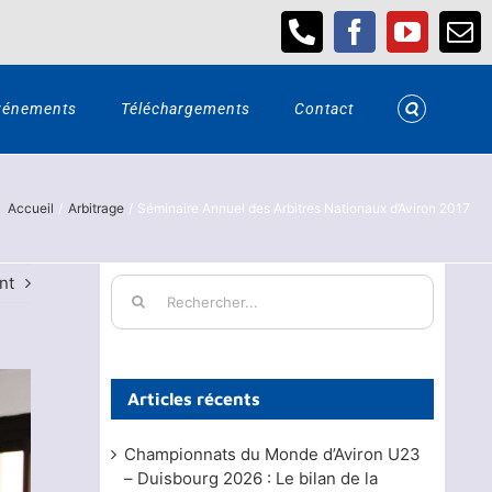
Téléphone
Facebook
YouTub
Em
vénements
Téléchargements
Contact
Accueil
Arbitrage
Séminaire Annuel des Arbitres Nationaux d’Aviron 2017
nt
Rechercher:
Articles récents
Championnats du Monde d’Aviron U23
– Duisbourg 2026 : Le bilan de la