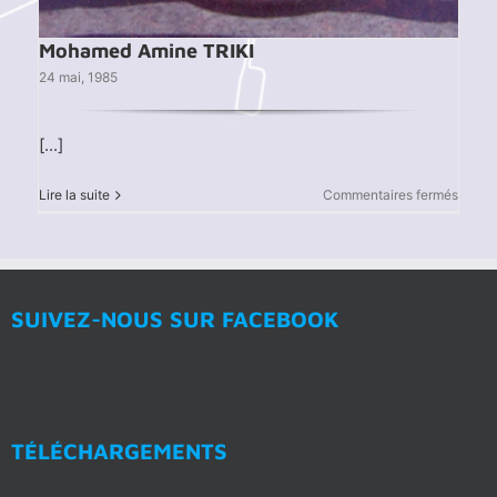
Mohamed Amine TRIKI
24 mai, 1985
[...]
sur
Lire la suite
Commentaires fermés
Moha
Amine
TRIKI
SUIVEZ-NOUS SUR FACEBOOK
TÉLÉCHARGEMENTS