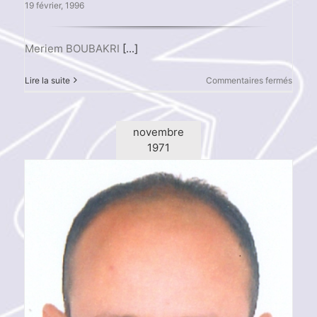
19 février, 1996
Meriem BOUBAKRI
[...]
sur
Lire la suite
Commentaires fermés
Merie
BOUB
novembre
1971