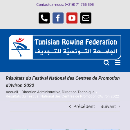
Passer
Contactez-nous: (+216) 71 755 696
au
contenu
Téléphone
Facebook
YouTube
Email
Résultats du Festival National des Centres de Promotion
d’Aviron 2022
Accueil
Direction Administrative
Direction Technique
Résultats du Festival National des Centres de Promotion d’Aviron 2022
Précédent
Suivant