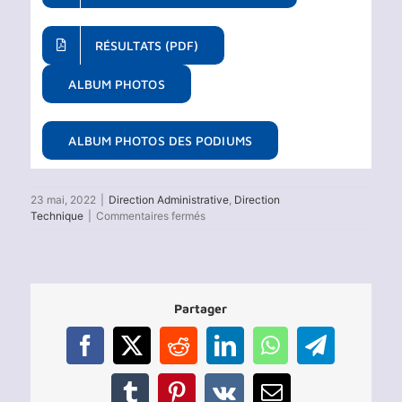
RÉSULTATS (PDF)
ALBUM PHOTOS
ALBUM PHOTOS DES PODIUMS
23 mai, 2022
|
Direction Administrative
,
Direction
sur
Technique
|
Commentaires fermés
Résultats
du
Festival
National
des
Partager
Centres
de
Promotion
Facebook
X
Reddit
LinkedIn
WhatsApp
Telegram
d’Aviron
2022
Tumblr
Pinterest
Vk
Email