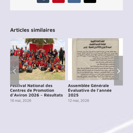
Articles similaires
Festival National des
Assemblée Générale
Ass
Centres de Promotion
Évaluative de l’année
Éva
d’Aviron 2026 – Résultats
2025
202
16 mai, 2026
12 mai, 2026
15 j