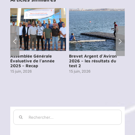
e
Assemblée Générale
Brevet Argent d’Aviron
Cou
6
Évaluative de l’année
2026 – les résultats du
de 
2025 – Recap
test 2
13 j
15 juin, 2026
15 juin, 2026
Rechercher: