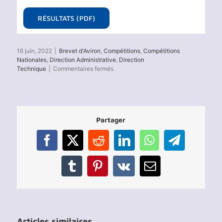
RÉSULTATS (PDF)
16 juin, 2022
|
Brevet d'Aviron
,
Compétitions
,
Compétitions
Nationales
,
Direction Administrative
,
Direction
sur
Technique
|
Commentaires fermés
Résultats
2ème
Test
du
Brevet
Partager
Argent
d’Aviron
2022
Facebook
X
Reddit
LinkedIn
WhatsApp
Telegram
Tumblr
Pinterest
Vk
Email
Articles similaires