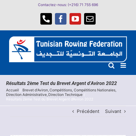
Passer
Contactez-nous: (+216) 71 755 696
au
contenu
Téléphone
Facebook
YouTube
Email
Résultats 2ème Test du Brevet Argent d’Aviron 2022
Accueil
Brevet d'Aviron
Compétitions
Compétitions Nationales
Direction Administrative
Direction Technique
Résultats 2ème Test du Brevet Argent d’Aviron 2022
Précédent
Suivant