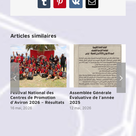
Tumblr
Pinterest
Vk
Email
Articles similaires
Festival National des
Assemblée Générale
Ass
Centres de Promotion
Évaluative de l’année
Éva
d’Aviron 2026 – Résultats
2025
202
16 mai, 2026
12 mai, 2026
15 j