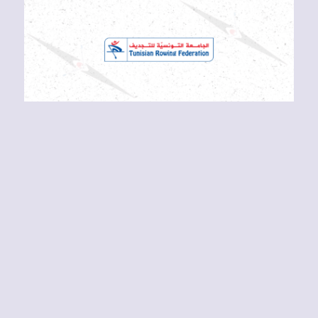
Voir
l'image
agrandie