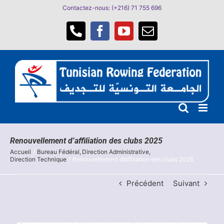
Passer
Contactez-nous: (+216) 71 755 696
au
contenu
Téléphone
Facebook
YouTube
Email
Renouvellement d’affiliation des clubs 2025
Accueil
Bureau Fédéral
Direction Administrative
Direction Technique
Renouvellement d’affiliation des clubs 2025
Précédent
Suivant