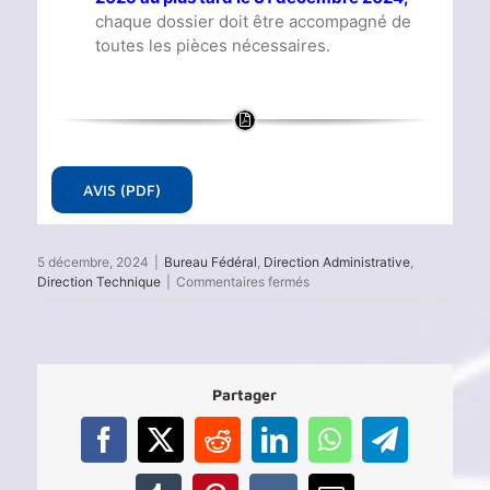
chaque dossier doit être accompagné de
toutes les pièces nécessaires.
AVIS (PDF)
5 décembre, 2024
|
Bureau Fédéral
,
Direction Administrative
,
sur
Direction Technique
|
Commentaires fermés
Renouvellement
d’affiliation
des
clubs
2025
Partager
Facebook
X
Reddit
LinkedIn
WhatsApp
Telegram