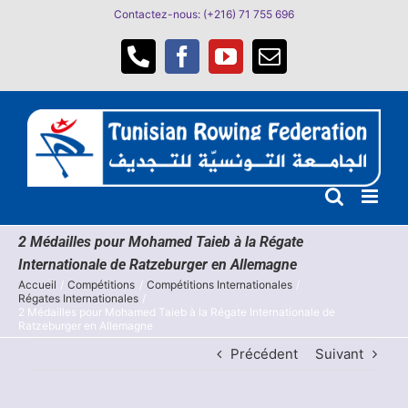
Passer
Contactez-nous: (+216) 71 755 696
au
contenu
Téléphone
Facebook
YouTube
Email
2 Médailles pour Mohamed Taieb à la Régate
Internationale de Ratzeburger en Allemagne
Accueil
Compétitions
Compétitions Internationales
Régates Internationales
2 Médailles pour Mohamed Taieb à la Régate Internationale de
Ratzeburger en Allemagne
Précédent
Suivant