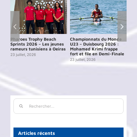
e
Pharoes Trophy Beach
Championnats du Monde
Ch
Sprints 2026 – Les jeunes
U23 – Duisbourg 2026 :
d’A
24
rameurs tunisiens à Oeiras
Mohamed Krimi frappe
202
ien
fort et file en Demi-Finale
par
23 juillet, 2026
23 juillet, 2026
29 j
Rechercher:
Articles récents