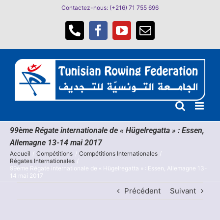
Passer
Contactez-nous: (+216) 71 755 696
au
contenu
Téléphone
Facebook
YouTube
Email
99ème Régate internationale de « Hügelregatta » : Essen,
Allemagne 13-14 mai 2017
Accueil
Compétitions
Compétitions Internationales
Régates Internationales
99ème Régate internationale de « Hügelregatta » : Essen, Allemagne 13-
14 mai 2017
Précédent
Suivant