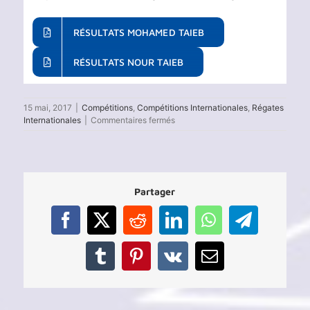
RÉSULTATS MOHAMED TAIEB
RÉSULTATS NOUR TAIEB
15 mai, 2017
|
Compétitions
,
Compétitions Internationales
,
Régates
sur
Internationales
|
Commentaires fermés
99ème
Régate
internationale
de
«
Partager
Hügelregatta
»
:
Facebook
X
Reddit
LinkedIn
WhatsApp
Telegram
Essen,
Allemagne
13-
Tumblr
Pinterest
Vk
Email
14
mai
2017