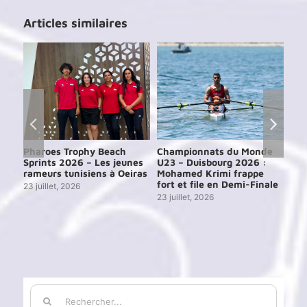
Articles similaires
e
Pharoes Trophy Beach
Championnats du Monde
Ch
Sprints 2026 – Les jeunes
U23 – Duisbourg 2026 :
d’A
24
rameurs tunisiens à Oeiras
Mohamed Krimi frappe
202
ien
fort et file en Demi-Finale
par
23 juillet, 2026
23 juillet, 2026
29 j
Rechercher: