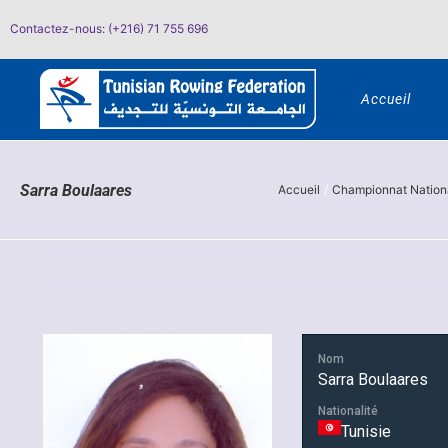
Passer
Contactez-nous: (+216) 71 755 696
au
contenu
Accueil
Sarra Boulaares
Accueil
Championnat Nationa
Nom
Sarra Boulaares
Nationalité
Tunisie