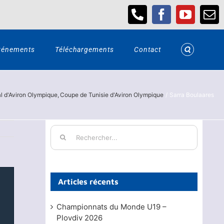
Téléphone
Facebook
YouTub
Em
vénements
Téléchargements
Contact
l d'Aviron Olympique
Coupe de Tunisie d'Aviron Olympique
Sarra Boulaares
Rechercher:
Articles récents
Championnats du Monde U19 –
Plovdiv 2026