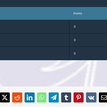
Points
0
0
0
cebook
X
Reddit
LinkedIn
WhatsApp
Telegram
Tumblr
Pinterest
Vk
E