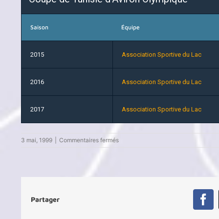
Saison
Équipe
2015
Association Sportive du Lac
2016
Association Sportive du Lac
2017
Association Sportive du Lac
sur
3 mai, 1999
|
Commentaires fermés
Sarra
Boulaares
Partager
Fa