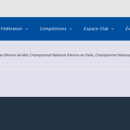
Fédération
Compétitions
Espace Club
É
l d'Aviron de Mer
Championnat National d'Aviron en Salle
Championnat Nationa