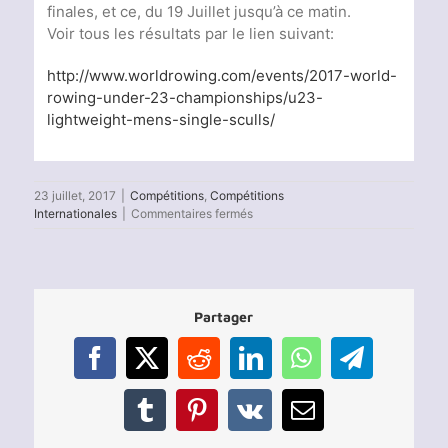
finales, et ce, du 19 Juillet jusqu’à ce matin.
Voir tous les résultats par le lien suivant:
http://www.worldrowing.com/events/2017-world-
rowing-under-23-championships/u23-
lightweight-mens-single-sculls/
23 juillet, 2017
|
Compétitions
,
Compétitions
sur
Internationales
|
Commentaires fermés
Mohamed
Taieb
5ème
Mondial
en
Partager
Skiff
Poids
légers
Facebook
X
Reddit
LinkedIn
WhatsApp
Telegram
U23
Tumblr
Pinterest
Vk
Email