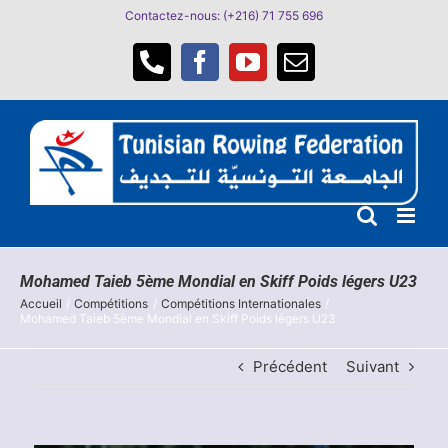
Passer
Contactez-nous: (+216) 71 755 696
au
contenu
Téléphone
Facebook
YouTube
Email
Mohamed Taieb 5ème Mondial en Skiff Poids légers U23
Accueil
Compétitions
Compétitions Internationales
Mohamed Taieb 5ème Mondial en Skiff Poids légers U23
Précédent
Suivant