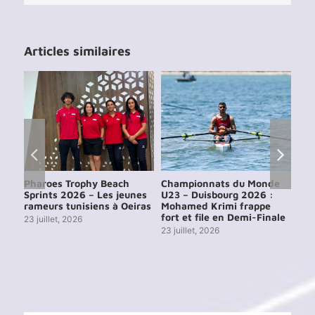
Articles similaires
e
Pharoes Trophy Beach
Championnats du Monde
Ch
Sprints 2026 – Les jeunes
U23 – Duisbourg 2026 :
d’A
24
rameurs tunisiens à Oeiras
Mohamed Krimi frappe
202
ien
fort et file en Demi-Finale
par
23 juillet, 2026
23 juillet, 2026
29 j