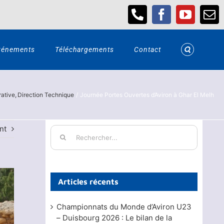
Téléphone
Facebook
YouTub
Em
vénements
Téléchargements
Contact
rative
Direction Technique
Journée Portes Ouvertes d’Aviron à Ghar El Melh
nt
Rechercher:
Articles récents
Championnats du Monde d’Aviron U23
– Duisbourg 2026 : Le bilan de la