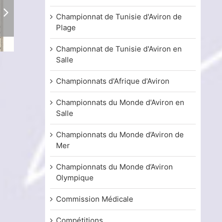
Championnat de Tunisie d'Aviron de
Plage
Championnat de Tunisie d'Aviron en
Salle
Assemblée Générale Évaluative de
Brevet Argent d
l’année 2025 – Recap
résultats du test
15 juin, 2026
15 juin, 2026
Championnats d'Afrique d'Aviron
Championnats du Monde d'Aviron en
Salle
Championnats du Monde d’Aviron de
Mer
Championnats du Monde d’Aviron
Olympique
Commission Médicale
Compétitions