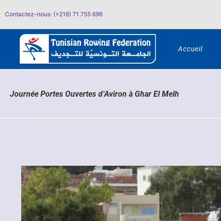
Passer
Contactez-nous: (+216) 71 755 696
au
contenu
Accueil
Journée Portes Ouvertes d’Aviron à Ghar El Melh
Voir
l'image
agrandie