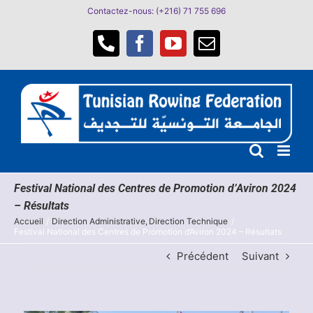
Passer
Contactez-nous: (+216) 71 755 696
au
contenu
Téléphone
Facebook
YouTube
Email
Festival National des Centres de Promotion d’Aviron 2024
– Résultats
Accueil
Direction Administrative
Direction Technique
Festival National des Centres de Promotion d’Aviron 2024 – Résultats
Précédent
Suivant