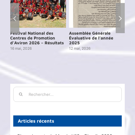
Festival National des
Assemblée Générale
Ass
Centres de Promotion
Évaluative de l’année
Éva
d’Aviron 2026 – Résultats
2025
202
16 mai, 2026
12 mai, 2026
15 j
Rechercher:
Articles récents