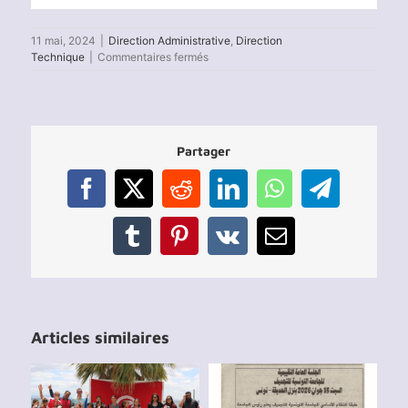
11 mai, 2024
|
Direction Administrative
,
Direction
sur
Technique
|
Commentaires fermés
Festival
National
des
Centres
de
Partager
Promotion
d’Aviron
2024
Facebook
X
Reddit
LinkedIn
WhatsApp
Telegram
–
Résultats
Tumblr
Pinterest
Vk
Email
Articles similaires