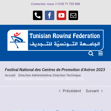
Passer
Contactez-nous: (+216) 71 755 696
au
contenu
Téléphone
Facebook
YouTube
Email
Festival National des Centres de Promotion d’Aviron 2023
Accueil
Direction Administrative
Direction Technique
Festival National des Centres de Promotion d’Aviron 2023
Précédent
Suivant