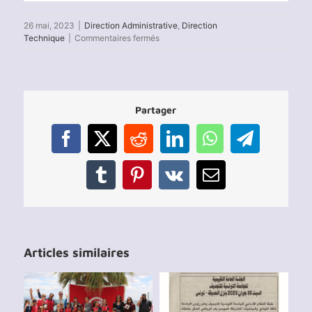
26 mai, 2023
|
Direction Administrative
,
Direction
sur
Technique
|
Commentaires fermés
Festival
National
des
Centres
de
Partager
Promotion
d’Aviron
2023
Facebook
X
Reddit
LinkedIn
WhatsApp
Telegram
Tumblr
Pinterest
Vk
Email
Articles similaires