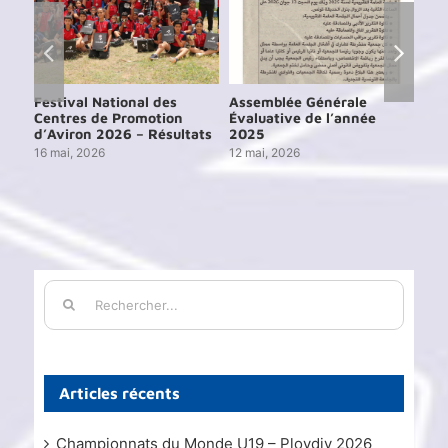
Festival National des
Assemblée Générale
Ass
Centres de Promotion
Évaluative de l’année
Éva
d’Aviron 2026 – Résultats
2025
202
16 mai, 2026
12 mai, 2026
15 j
Rechercher:
Articles récents
Championnats du Monde U19 – Plovdiv 2026