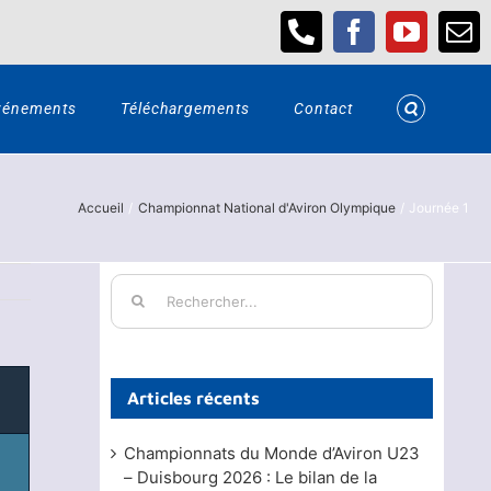
Téléphone
Facebook
YouTub
Em
vénements
Téléchargements
Contact
Accueil
Championnat National d'Aviron Olympique
Journée 1
Rechercher:
Articles récents
Championnats du Monde d’Aviron U23
– Duisbourg 2026 : Le bilan de la