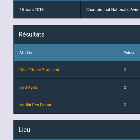
18 mars 2018
Championnat National d'Avir
Résultats
Athlète
Points
Dhia Eddine Zoghlami
0
Iyed Ayed
0
Nadhir Ben Farhat
0
Lieu