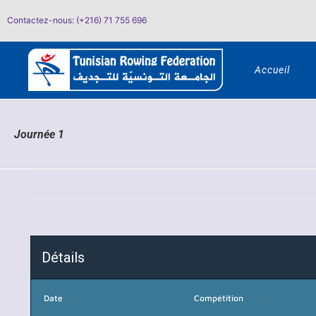
Passer
Contactez-nous: (+216) 71 755 696
au
contenu
Accueil
Journée 1
Détails
Date
Compétition