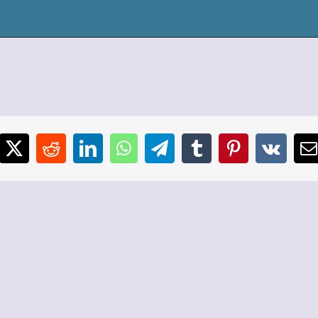
cebook
X
Reddit
LinkedIn
WhatsApp
Telegram
Tumblr
Pinterest
Vk
E