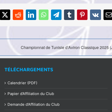
cebook
X
Reddit
LinkedIn
WhatsApp
Telegram
Tumblr
Pinterest
Vk
E
Championnat de Tunisie d’Aviron Classique 2025 (
TÉLÉCHARGEMENTS
Calendrier (PDF)
Papier d’Affiliation du Club
Demande d’Affiliation du Club