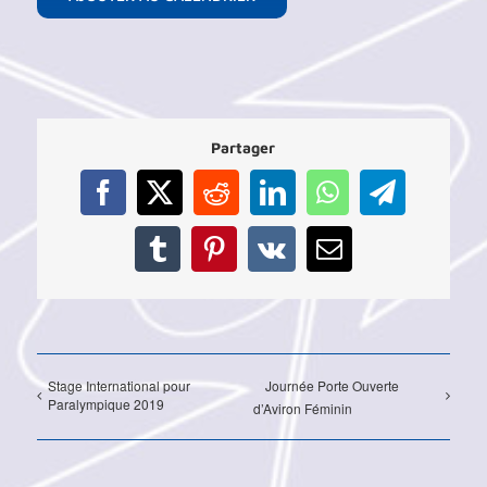
Partager
Facebook
X
Reddit
LinkedIn
WhatsApp
Telegram
Tumblr
Pinterest
Vk
Email
Stage International pour
Journée Porte Ouverte
Paralympique 2019
d’Aviron Féminin