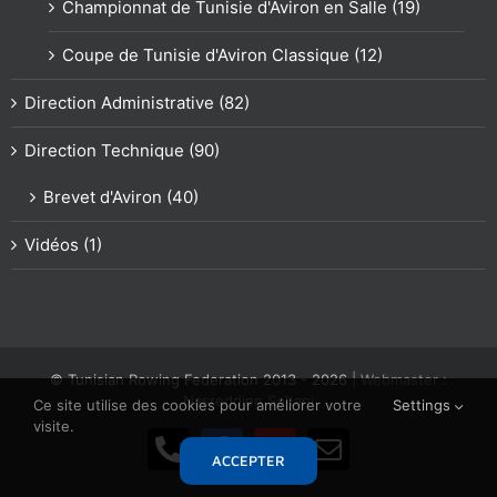
Championnat de Tunisie d'Aviron en Salle (19)
Coupe de Tunisie d'Aviron Classique (12)
Direction Administrative (82)
Direction Technique (90)
Brevet d'Aviron (40)
Vidéos (1)
© Tunisian Rowing Federation 2013 -
2026
| Webmaster :
Nasreddine Soltani
Ce site utilise des cookies pour améliorer votre
Settings
visite.
Téléphone
Facebook
YouTube
Email
ACCEPTER