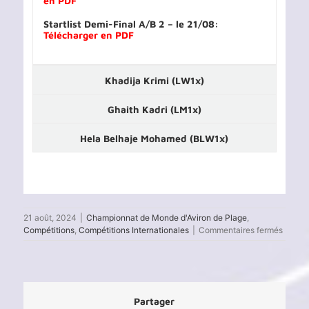
en PDF
Startlist Demi-Final A/B 2 – le 21/08:
Télécharger en PDF
Khadija Krimi (LW1x)
Ghaith Kadri (LM1x)
Hela Belhaje Mohamed (BLW1x)
21 août, 2024
|
Championnat de Monde d'Aviron de Plage
,
sur
Compétitions
,
Compétitions Internationales
|
Commentaires fermés
Champ
de
Monde
d’Aviro
2024
Partager
Senior,