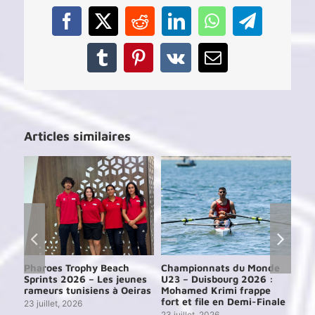
U23
et
Facebook
X
Reddit
LinkedIn
WhatsApp
Telegram
U19
–
Fedi
Tumblr
Pinterest
Vk
Email
Ben
Hamm
qualifi
pour
les
Articles similaires
demi-
finales
e
Pharoes Trophy Beach
Championnats du Monde
Ch
Sprints 2026 – Les jeunes
U23 – Duisbourg 2026 :
d’A
24
rameurs tunisiens à Oeiras
Mohamed Krimi frappe
202
ien
fort et file en Demi-Finale
par
23 juillet, 2026
23 juillet, 2026
29 j