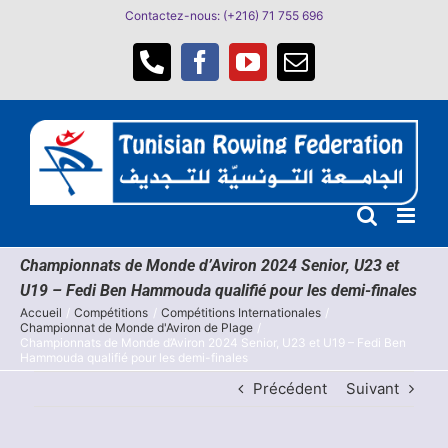
Passer
Contactez-nous: (+216) 71 755 696
au
contenu
Téléphone
Facebook
YouTube
Email
Championnats de Monde d’Aviron 2024 Senior, U23 et
U19 – Fedi Ben Hammouda qualifié pour les demi-finales
Accueil
Compétitions
Compétitions Internationales
Championnat de Monde d'Aviron de Plage
Championnats de Monde d’Aviron 2024 Senior, U23 et U19 – Fedi Ben
Hammouda qualifié pour les demi-finales
Précédent
Suivant