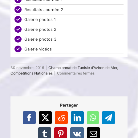
Résultats Journée 2
Galerie photos 1
Galerie photos 2
Galerie photos 3
Galerie vidéos
30 novembre, 2016
|
Championnat de Tunisie d'Aviron de Mer
,
sur
Compétitions Nationales
|
Commentaires fermés
Championnat
National
d’Aviron
de
Mer
Partager
2016
–
résultats
Facebook
X
Reddit
LinkedIn
WhatsApp
Telegram
Tumblr
Pinterest
Vk
Email