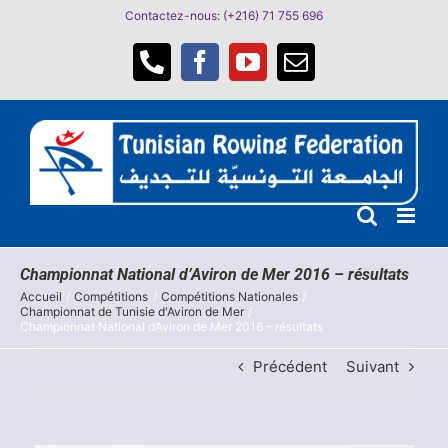
Passer
Contactez-nous: (+216) 71 755 696
au
contenu
Téléphone
Facebook
YouTube
Email
Championnat National d’Aviron de Mer 2016 – résultats
Accueil
Compétitions
Compétitions Nationales
Championnat de Tunisie d'Aviron de Mer
Championnat National d’Aviron de Mer 2016 – résultats
Précédent
Suivant