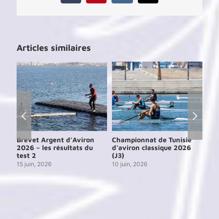
Articles similaires
e
Brevet Argent d’Aviron
Championnat de Tunisie
Cou
6
2026 – les résultats du
d’aviron classique 2026
de 
test 2
(J3)
13 j
15 juin, 2026
10 juin, 2026