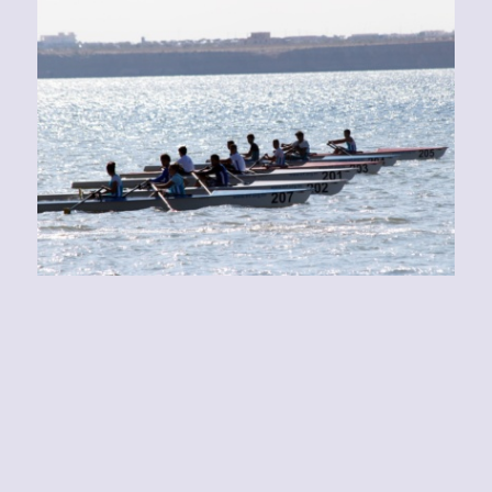
Voir
l'image
agrandie