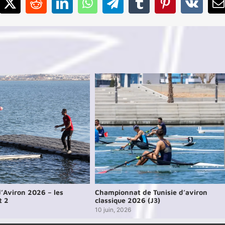
–
cebook
X
Reddit
LinkedIn
WhatsApp
Telegram
Tumblr
Pinterest
Vk
E
3ème
Journée
reportée
’Aviron 2026 – les
Championnat de Tunisie d’aviron
t 2
classique 2026 (J3)
10 juin, 2026