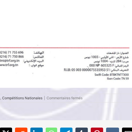
sur
s
,
Compétitions Nationales
|
Commentaires fermés
Championnat
de
Tunisie
d’Aviron
Classique
2025