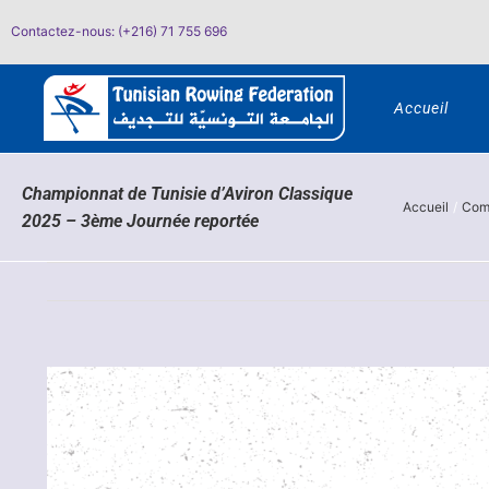
Passer
Contactez-nous: (+216) 71 755 696
au
contenu
Accueil
Championnat de Tunisie d’Aviron Classique
Accueil
Comp
2025 – 3ème Journée reportée
Voir
l'image
agrandie