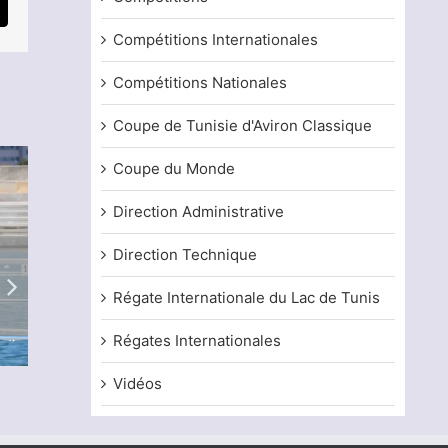
mail
Compétitions Internationales
Compétitions Nationales
Coupe de Tunisie d'Aviron Classique
Coupe du Monde
Direction Administrative
Direction Technique
Régate Internationale du Lac de Tunis
Régates Internationales
Vidéos
Coupe de la TRF d’aviron de plage 2026
Championnat de 
classique 2026 (
13 juillet, 2026
4 juillet, 2026